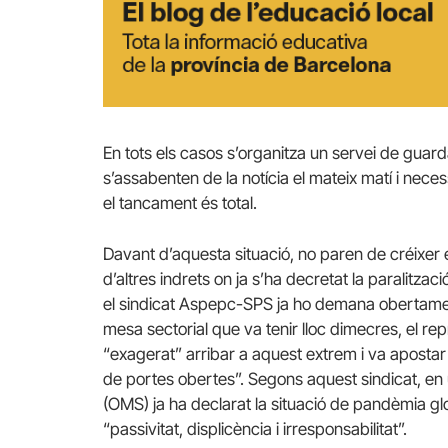
En tots els casos s’organitza un servei de guar
s’assabenten de la notícia el mateix matí i nece
el tancament és total.
Davant d’aquesta situació, no paren de créixer 
d’altres indrets on ja s’ha decretat la paralitzaci
el sindicat Aspepc-SPS ja ho demana obertamen
mesa sectorial que va tenir lloc dimecres, el r
“exagerat” arribar a aquest extrem i va apostar p
de portes obertes”. Segons aquest sindicat, en
(OMS) ja ha declarat la situació de pandèmia g
“passivitat, displicència i irresponsabilitat”.