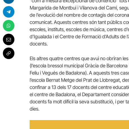
“com a mesura excepcional de contenció” tots e
Margarida de Montbui i Vilanova del Camí, segu
de l’evolució del nombre de contagis del corona
comunicat. Aquests centres són tant públics com 
escoles, instituts, escoles de música, centres d’
d’Igualada i el Centre de Formació d’Adults de l
docents.
Els altres quatre centres que avui no obriran le
(l’escola bressol municipal Gràcia de Barcelona i 
Feliu i Vegués de Badalona). A aquests tres cas
l’escola Bernat Metge del Prat de Llobregat, d
confinar a 13 dels 17 docents del centre educa
el centre de Badalona, el Departament consider
docents fa molt difícil la seva substitució, i per 
dies.