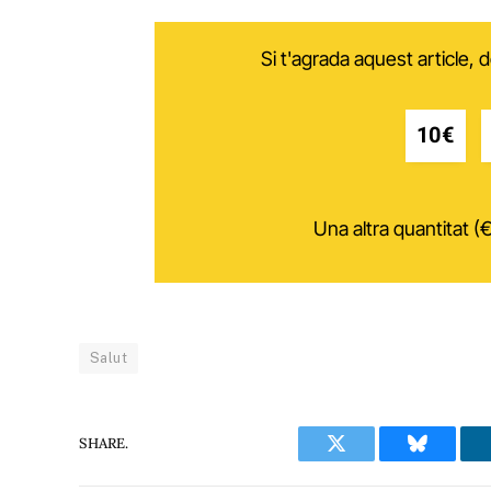
Si t'agrada aquest article,
10€
Una altra quantitat (€
Salut
SHARE.
Twitter
Bluesky