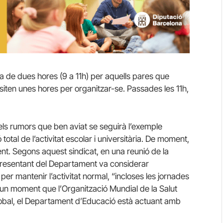
da de dues hores (9 a 11h) per aquells pares que
ssiten unes hores per organitzar-se. Passades les 11h,
els rumors que ben aviat se seguirà l’exemple
ó total de l’activitat escolar i universitària. De moment,
t. Segons aquest sindicat, en una reunió de la
epresentant del Departament va considerar
er mantenir l’activitat normal, “incloses les jornades
 un moment que l’Organització Mundial de la Salut
lobal, el Departament d’Educació està actuant amb