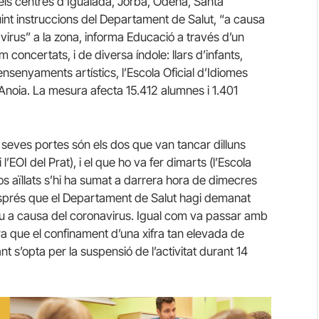
ls centres d’Igualada, Jorba, Òdena, Santa
int instruccions del Departament de Salut, “a causa
virus” a la zona, informa Educació a través d’un
concertats, i de diversa índole: llars d’infants,
ensenyaments artístics, l’Escola Oficial d’Idiomes
’Anoia. La mesura afecta 15.412 alumnes i 1.401
s seves portes són els dos que van tancar dilluns
l’EOI del Prat), i el que ho va fer dimarts (l’Escola
os aïllats s’hi ha sumat a darrera hora de dimecres
esprés que el Departament de Salut hagi demanat
tiu a causa del coronavirus. Igual com va passar amb
a que el confinament d’una xifra tan elevada de
tant s’opta per la suspensió de l’activitat durant 14