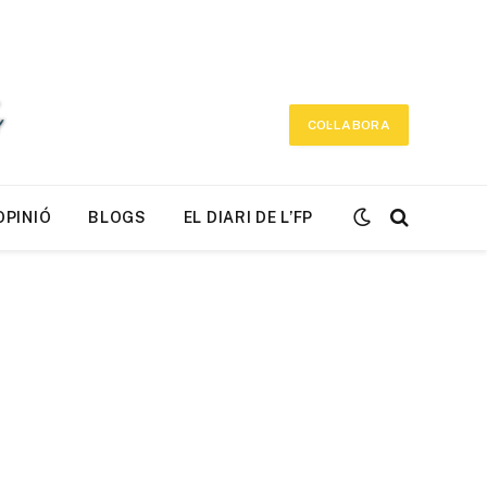
COL·LABORA
OPINIÓ
BLOGS
EL DIARI DE L’FP