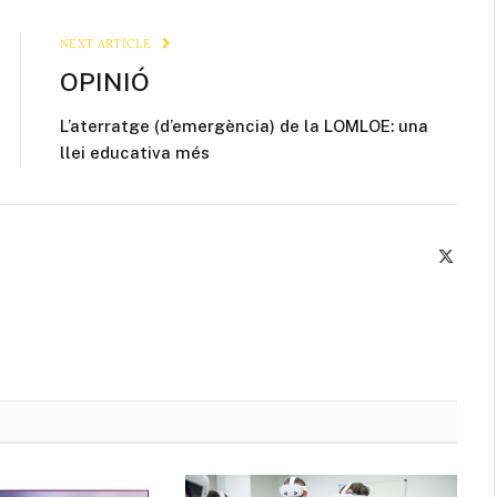
Link
NEXT ARTICLE
OPINIÓ
L’aterratge (d’emergència) de la LOMLOE: una
llei educativa més
X
(Twitte