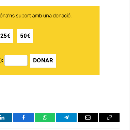
 dóna'ns suport amb una donació.
25€
50€
DONAR
):
LinkedIn
Facebook
WhatsApp
Telegram
Email
Copy