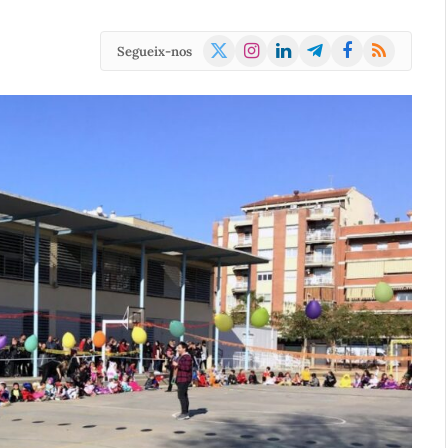
X
Instagram
LinkedIn
Telegram
Facebook
RSS
Segueix-nos
(Twitter)