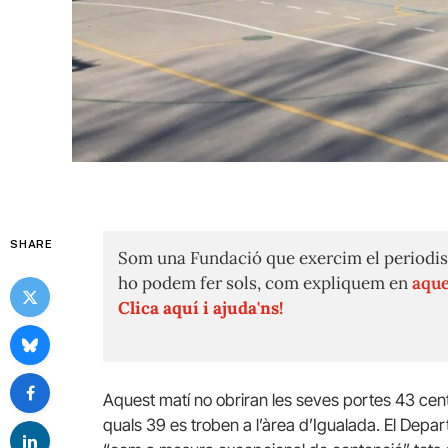
SHARE
Som una Fundació que exercim el periodis
ho podem fer sols, com expliquem en
aque
Clica aquí i ajuda'ns!
Aquest matí no obriran les seves portes 43 cent
quals 39 es troben a l’àrea d’Igualada. El Depa