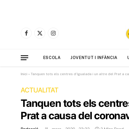
Facebook
X
Instagram
(Twitter)
ESCOLA
JOVENTUT I INFÀNCIA
Inici
»
Tanquen tots els centres d’Igualada i un altre del Prat a 
ACTUALITAT
Tanquen tots els centres
Prat a causa del corona