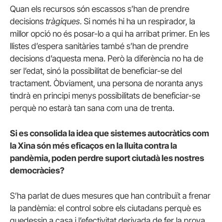
Quan els recursos són escassos s’han de prendre
decisions
tràgiques
. Si només hi ha un respirador, la
millor opció no és posar-lo a qui ha arribat primer. En les
llistes d’espera sanitàries també s’han de prendre
decisions d’aquesta mena. Però la diferència no ha de
ser l’edat, sinó la possibilitat de beneficiar-se del
tractament. Òbviament, una persona de noranta anys
tindrà en principi menys possibilitats de beneficiar-se
perquè no estarà tan sana com una de trenta.
Si es consolida la idea que sistemes autocràtics com
la Xina són més eficaços en la lluita contra la
pandèmia, poden perdre suport ciutadà les nostres
democràcies?
S’ha parlat de dues mesures que han contribuït a frenar
la pandèmia: el control sobre els ciutadans perquè es
quedessin a casa i l’efectivitat derivada de fer la prova