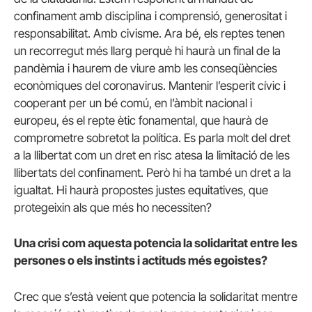
confinament amb disciplina i comprensió, generositat i
responsabilitat. Amb civisme. Ara bé, els reptes tenen
un recorregut més llarg perquè hi haurà un final de la
pandèmia i haurem de viure amb les conseqüències
econòmiques del coronavirus. Mantenir l’esperit cívic i
cooperant per un bé comú, en l’àmbit nacional i
europeu, és el repte ètic fonamental, que haurà de
comprometre sobretot la política. Es parla molt del dret
a la llibertat com un dret en risc atesa la limitació de les
llibertats del confinament. Però hi ha també un dret a la
igualtat. Hi haurà propostes justes equitatives, que
protegeixin als que més ho necessiten?
Una crisi com aquesta potencia la solidaritat entre les
persones o els instints i actituds més egoistes?
Crec que s’està veient que potencia la solidaritat mentre