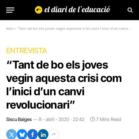
Inici
»
“Tant de bo els joves vegin aquesta crisi com l’inici d’un canvi revolucionari”
ENTREVISTA
“Tant de bo els joves
vegin aquesta crisi com
l’inici d’un canvi
revolucionari”
Siscu Baiges
8 - abril - 2020 · 22:42
7 Mins Read