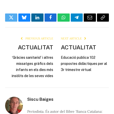
Twitter
Bluesky
LinkedIn
Facebook
WhatsApp
Telegram
Email
Copy
Link
PREVIOUS ARTICLE
NEXT ARTICLE
ACTUALITAT
ACTUALITAT
‘Gràcies sanitaris!’ i altres
Educació publica 102
missatges gràfics dels
propostes didàctiques per al
infants en els dies més
3r trimestre virtual
insòlits de les seves vides
Siscu Baiges
Periodista. És autor del llibre 'Banca Catalana: