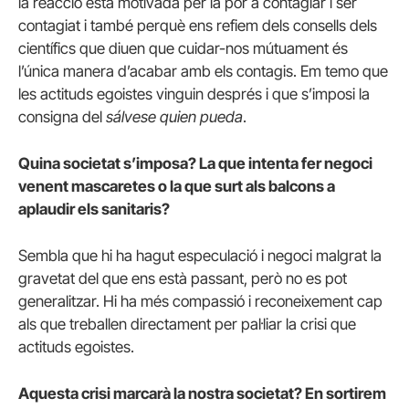
la reacció està motivada per la por a contagiar i ser
contagiat i també perquè ens refiem dels consells dels
científics que diuen que cuidar-nos mútuament és
l’única manera d’acabar amb els contagis. Em temo que
les actituds egoistes vinguin després i que s’imposi la
consigna del
sálvese quien pueda
.
Quina societat s’imposa? La que intenta fer negoci
venent mascaretes o la que surt als balcons a
aplaudir els sanitaris?
Sembla que hi ha hagut especulació i negoci malgrat la
gravetat del que ens està passant, però no es pot
generalitzar. Hi ha més compassió i reconeixement cap
als que treballen directament per pal·liar la crisi que
actituds egoistes.
Aquesta crisi marcarà la nostra societat? En sortirem