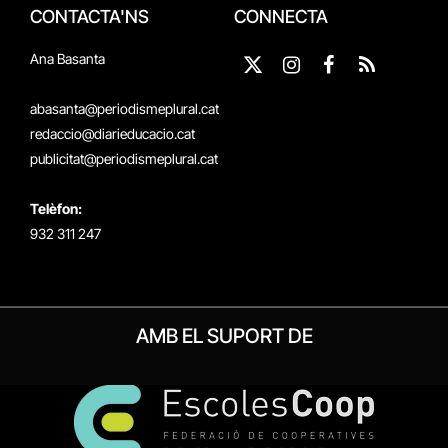
CONTACTA'NS
CONNECTA
Ana Basanta
X
Instagram
Facebook
RSS
(Twitter)
abasanta@periodismeplural.cat
redaccio@diarieducacio.cat
publicitat@periodismeplural.cat
Telèfon:
932 311 247
AMB EL SUPORT DE