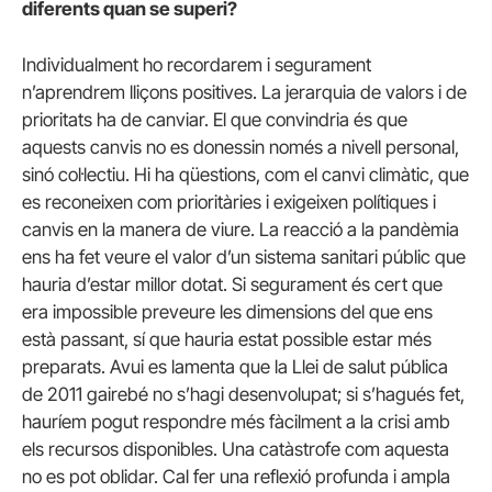
diferents quan se superi?
Individualment ho recordarem i segurament
n’aprendrem lliçons positives. La jerarquia de valors i de
prioritats ha de canviar. El que convindria és que
aquests canvis no es donessin només a nivell personal,
sinó col·lectiu. Hi ha qüestions, com el canvi climàtic, que
es reconeixen com prioritàries i exigeixen polítiques i
canvis en la manera de viure. La reacció a la pandèmia
ens ha fet veure el valor d’un sistema sanitari públic que
hauria d’estar millor dotat. Si segurament és cert que
era impossible preveure les dimensions del que ens
està passant, sí que hauria estat possible estar més
preparats. Avui es lamenta que la Llei de salut pública
de 2011 gairebé no s’hagi desenvolupat; si s’hagués fet,
hauríem pogut respondre més fàcilment a la crisi amb
els recursos disponibles. Una catàstrofe com aquesta
no es pot oblidar. Cal fer una reflexió profunda i ampla