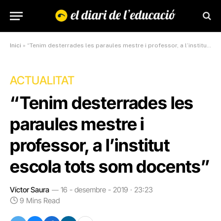
Inici
»
“Tenim desterrades les paraules mestre i professor, a l’institut escola tots som docents”
ACTUALITAT
“Tenim desterrades les
paraules mestre i
professor, a l’institut
escola tots som docents”
Víctor Saura
16 - desembre - 2019 · 23:23
9 Mins Read