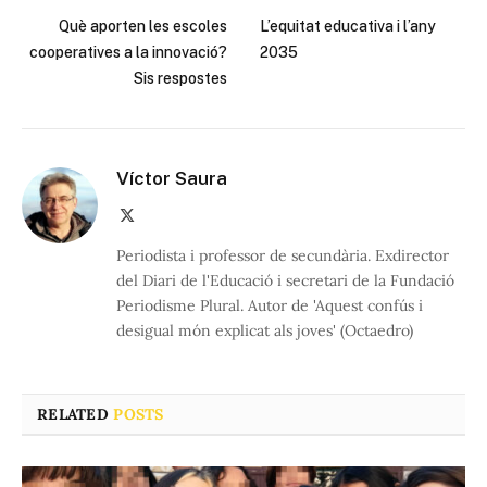
Què aporten les escoles
L’equitat educativa i l’any
cooperatives a la innovació?
2035
Sis respostes
Víctor Saura
X
(Twitter)
Periodista i professor de secundària. Exdirector
del Diari de l'Educació i secretari de la Fundació
Periodisme Plural. Autor de 'Aquest confús i
desigual món explicat als joves' (Octaedro)
RELATED
POSTS