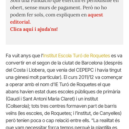
Som una Fundació que exercim el periodisme en
obert, sense murs de pagament. Però no ho
podem fer sols, com expliquem en
aquest
editorial.
Clica aquí i ajuda'ns!
Fa vuit anys que l’
Institut Escola Turó de Roquetes
es va
convertir en el segon de la ciutat de Barcelona (després
del Costa i Llobera, que venia del CEPEPC i havia tingut
una gènesi molt particular). El curs 2011/12 va començar
a operar amb el nom d’IE Turó de Roquetes el que
abans havien estat dues escoles públiques de primària
(Gaudí i Sant Antoni Maria Claret) i un institut
(Collserola); tots tres centres formaven part de barris
veïns (les escoles, de Roquetes; i l’institut, de Canyelles)
però tenien poca o cap relació entre ells. “La realitat és
que vam necessitar força temps perquè la plantilla es