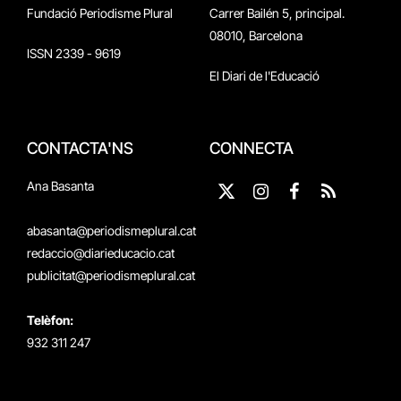
Fundació Periodisme Plural
Carrer Bailén 5, principal.
08010, Barcelona
ISSN 2339 - 9619
El Diari de l'Educació
CONTACTA'NS
CONNECTA
Ana Basanta
X
Instagram
Facebook
RSS
(Twitter)
abasanta@periodismeplural.cat
redaccio@diarieducacio.cat
publicitat@periodismeplural.cat
Telèfon:
932 311 247