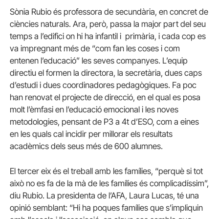
Sònia Rubio és professora de secundària, en concret de
ciències naturals. Ara, però, passa la major part del seu
temps a l’edifici on hi ha infantil i primària, i cada cop es
va impregnant més de “com fan les coses i com
entenen l’educació” les seves companyes. L’equip
directiu el formen la directora, la secretària, dues caps
d’estudi i dues coordinadores pedagògiques. Fa poc
han renovat el projecte de direcció, en el qual es posa
molt l’èmfasi en l’educació emocional i les noves
metodologies, pensant de P3 a 4t d’ESO, com a eines
en les quals cal incidir per millorar els resultats
acadèmics dels seus més de 600 alumnes.
El tercer eix és el treball amb les famílies, “perquè si tot
això no es fa de la mà de les famílies és complicadíssim”,
diu Rubio. La presidenta de l’AFA, Laura Lucas, té una
opinió semblant: “Hi ha poques famílies que s’impliquin