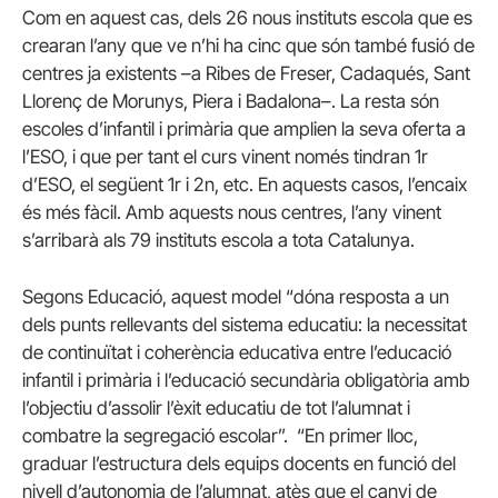
Com en aquest cas, dels 26 nous instituts escola que es
crearan l’any que ve n’hi ha cinc que són també fusió de
centres ja existents –a Ribes de Freser, Cadaqués, Sant
Llorenç de Morunys, Piera i Badalona–. La resta són
escoles d’infantil i primària que amplien la seva oferta a
l’ESO, i que per tant el curs vinent només tindran 1r
d’ESO, el següent 1r i 2n, etc. En aquests casos, l’encaix
és més fàcil. Amb aquests nous centres, l’any vinent
s’arribarà als 79 instituts escola a tota Catalunya.
Segons Educació, aquest model “dóna resposta a un
dels punts rellevants del sistema educatiu: la necessitat
de continuïtat i coherència educativa entre l’educació
infantil i primària i l’educació secundària obligatòria amb
l’objectiu d’assolir l’èxit educatiu de tot l’alumnat i
combatre la segregació escolar”. “En primer lloc,
graduar l’estructura dels equips docents en funció del
nivell d’autonomia de l’alumnat, atès que el canvi de