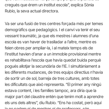
cregués que érem un institut escola”, explica Sònia
Rubio, la seva actual directora.
Va ser una fusió de tres centres forçada més per temes
demogràfics que pedagògics. I el canvi va tenir el seu
vessant traumàtic, ja que els mestres i alumnes d’una
escola es van haver de traslladar a l’altre, mentre es
feien obres per ampliar-la, i al mateix temps els de
l’institut havien d’anar a un immoble provisional mentre
es rehabilitava l’escola que havia quedat buida perquè
pogués allotjar la secundària de l’IE. I simultàniament a
les diferents mudances, de tres equips directius n’havia
de sortir un de sol, barreja de tres cultures, amb totes
les dificultats que això representa. “El primer any ningú
estava content, i les famílies tampoc, ara diria que la
major part del claustre entén que tenim molt a aprendre
els uns dels altres”, diu Rubio. “Ens ha costat, però aquí
ja no parlem ni de mestres ni de professors, són