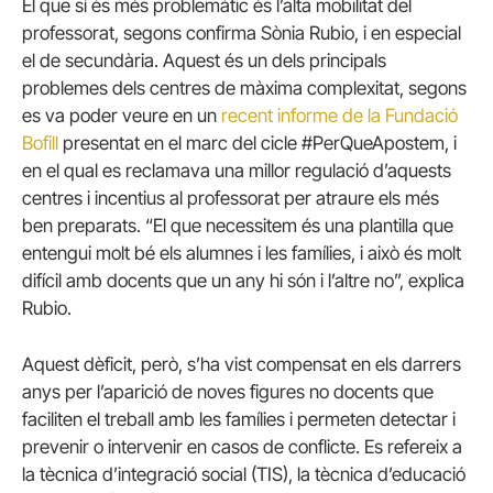
El que sí és més problemàtic és l’alta mobilitat del
professorat, segons confirma Sònia Rubio, i en especial
el de secundària. Aquest és un dels principals
problemes dels centres de màxima complexitat, segons
es va poder veure en un
recent informe de la Fundació
Bofill
presentat en el marc del cicle #PerQueApostem, i
en el qual es reclamava una millor regulació d’aquests
centres i incentius al professorat per atraure els més
ben preparats. “El que necessitem és una plantilla que
entengui molt bé els alumnes i les famílies, i això és molt
difícil amb docents que un any hi són i l’altre no”, explica
Rubio.
Aquest dèficit, però, s’ha vist compensat en els darrers
anys per l’aparició de noves figures no docents que
faciliten el treball amb les famílies i permeten detectar i
prevenir o intervenir en casos de conflicte. Es refereix a
la tècnica d’integració social (TIS), la tècnica d’educació