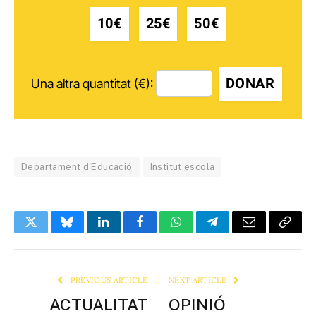
10€
25€
50€
DONAR
Una altra quantitat (€):
Departament d'Educació
Institut escola
Twitter
Bluesky
LinkedIn
Facebook
WhatsApp
Telegram
Email
Copy
Link
PREVIOUS ARTICLE
NEXT ARTICLE
ACTUALITAT
OPINIÓ