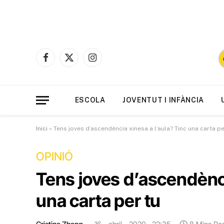
Facebook
X
Instagram
(Twitter)
ESCOLA
JOVENTUT I INFÀNCIA
Inici
»
Tens joves d’ascendència xinesa a l’aula? Tinc una carta pe
OPINIÓ
Tens joves d’ascendènci
una carta per tu