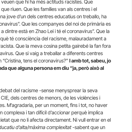
i veuen que hi ha més actituds racistes. Que
 que riuen. Que les famílies van als centres i el
a jove d’un dels centres educatius on treballo, ha
coronavirus”. Que les companyes del noi de primària es
 dintre està en Zhao Lei i té el coronavirus”. Que la
erquè té consciència del racisme, malauradament a
cista. Que la meva cosina petita gairebé la fan fora
avirus. Que si vaig a treballar a diferents centres
 “Cristina, tens el coronavirus?”
I amb tot, sabeu, jo
ada que alguna persona em diu “ja, però això al
l debat del racisme -sense menysprear la seva
s CIE, dels centres de menors, de les violències i
s. M’agradaria, per un moment, fins i tot, no haver
n complexa i tan difícil d’accionar perquè implica
cietat que no li afecta directament. Ni vull entrar en el
ducatiu d’alta/màxima complexitat
-sabent que un