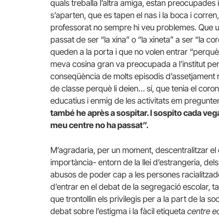
quals treballa l’altra amiga, estan preocupades 
s’aparten, que es tapen el nas i la boca i corren,
professorat no sempre hi veu problemes. Que un
passat de ser “la xina” o “la xineta” a ser “la 
queden a la porta i que no volen entrar “perquè a
meva cosina gran va preocupada a l’institut p
conseqüència de molts episodis d’assetjament ra
de classe perquè li deien… sí, que tenia el coron
educatius i enmig de les activitats em pregunten
també he après a sospitar. I sospito cada veg
meu centre no ha passat”.
M’agradaria, per un moment, descentralitzar e
importància- entorn de la llei d’estrangeria, del
abusos de poder cap a les persones racialitzade
d’entrar en el debat de la segregació escolar, ta
que trontollin els privilegis per a la part de la so
debat sobre l’estigma i la fàcil etiqueta
centre e