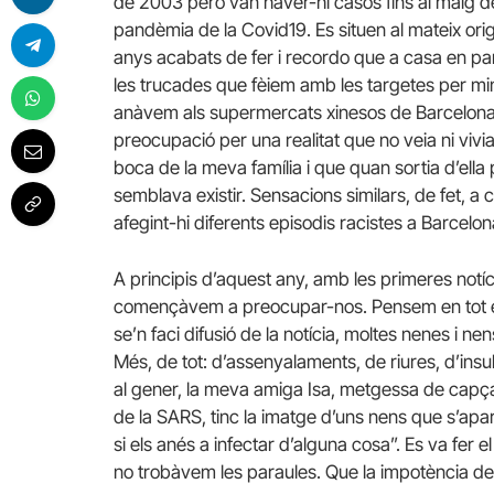
de 2003 però van haver-hi casos fins al maig d
pandèmia de la Covid19. Es situen al mateix orige
anys acabats de fer i recordo que a casa en pa
les trucades que fèiem amb les targetes per 
anàvem als supermercats xinesos de Barcelona.
preocupació per una realitat que no veia ni vivi
boca de la meva família i que quan sortia d’ella
semblava existir. Sensacions similars, de fet, a
afegint-hi diferents episodis racistes a Barcelon
A principis d’aquest any, amb les primeres notíc
començàvem a preocupar-nos. Pensem en tot e
se’n faci difusió de la notícia, moltes nenes i 
Més, de tot: d’assenyalaments, de riures, d’insu
al gener, la meva amiga Isa, metgessa de capçal
de la SARS, tinc la imatge d’uns nens que s’ap
si els anés a infectar d’alguna cosa”. Es va fer 
no trobàvem les paraules. Que la impotència de