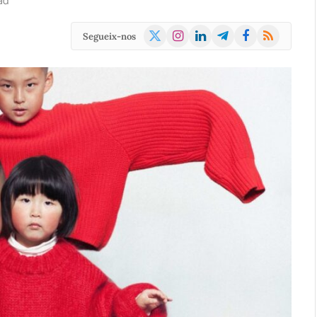
ad
X
Instagram
LinkedIn
Telegram
Facebook
RSS
Segueix-nos
(Twitter)