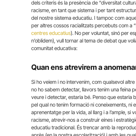
dels criteris és la presència de “diversitat cultu
racisme, en tant que sistema i per tant estructu
del nostre sistema educatiu. I tampoc com aques
per altres cossos racialitzats percebuts com a “pe
centres educatius
). No per voluntat, sinó per e
n’oblidem), vull tornar al tema de debat que voli
comunitat educativa:
Quan ens atrevirem a anomenar
Si ho veiem i no intervenim, com qualsevol altr
no ho sabem detectar, llavors tenim una feina p
veure i detectar, estaria bé. Penso que estari
pel qual no tenim formació ni coneixements, ni e
aprenentatge per la vida, al llarg i a l’ample, si
racisme, atrevir-nos a construir eines i estratè
educatiu tradicional. És trencar amb la reprod
après (en la nostra escolarització) i amb les qu