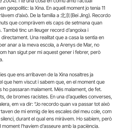
e 2004). I té una cosa en comú amb l’actual
n geopolític: la Xina. En aquell moment jo tenia 11
rlàvem d’això. De la família a 北京(Bei Jing). Recordo
minuts que compràvem els caps de setmana quan
 També tinc un lleuger record d’angoixa i
a directament. Una realitat que a casa la sentia en
 per anar a la meva escola, a Arenys de Mar, no
 com han sigut per mi aquest gener i febrer, però
a.
ies que ens arribaven de la Xina nosaltres ja
l que hem viscut i sabem que, en el moment que
nens ho passaran malament. Més malament, de fet.
lts, de bromes racistes. En una d’aquelles converses,
era, em va dir: “Jo recordo quan va passar tot això
artaven de mi enmig de les escales del meu cole, com
el silenci, durant el qual ens miràvem. Ho sabíem, però
l moment l’havíem d’asseure amb la paciència.