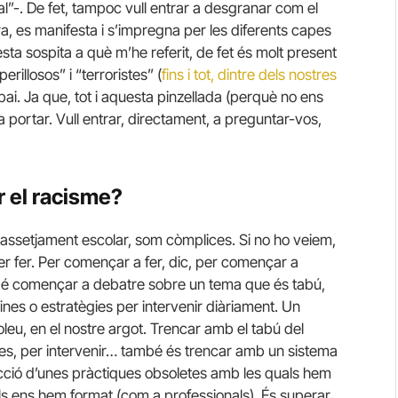
ral”-. De fet, tampoc vull entrar a desgranar com el
ra, es manifesta i s’impregna per les diferents capes
ta sospita a què m’he referit, de fet és molt present
rillosos” i “terroristes” (
fins i tot, dintre dels nostres
spai. Ja que, tot i aquesta pinzellada (perquè no ens
a portar. Vull entrar, directament, a preguntar-vos,
 el racisme?
e assetjament escolar, som còmplices. Si no ho veiem,
er fer. Per començar a fer, dic, per començar a
a bé començar a debatre sobre un tema que és tabú,
ines o estratègies per intervenir diàriament. Un
 voleu, en el nostre argot. Trencar amb el tabú del
gies, per intervenir… també és trencar amb un sistema
ucció d’unes pràctiques obsoletes amb les quals hem
als ens hem format (com a professionals). És superar