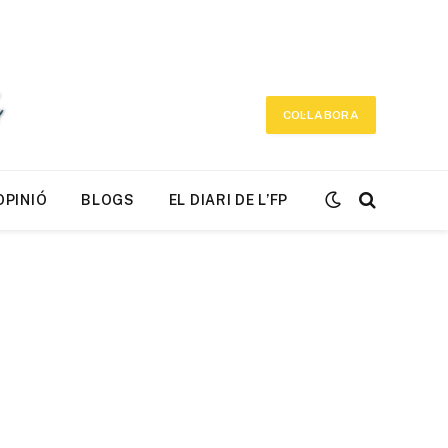
COL·LABORA
OPINIÓ
BLOGS
EL DIARI DE L’FP