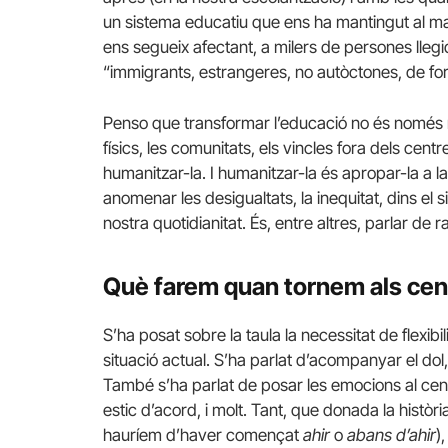
un sistema educatiu que ens ha mantingut al marg
ens segueix afectant, a milers de persones lle
“immigrants, estrangeres, no autòctones, de fora
Penso que transformar l’educació no és només re
físics, les comunitats, els vincles fora dels cen
humanitzar-la. I humanitzar-la és apropar-la a l
anomenar les desigualtats, la inequitat, dins el 
nostra quotidianitat. És, entre altres, parlar de 
Què farem quan tornem als cen
S’ha posat sobre la taula la necessitat de flexibi
situació actual. S’ha parlat d’acompanyar el dol
També s’ha parlat de posar les emocions al cen
estic d’acord, i molt. Tant, que donada la històr
hauríem d’haver començat
ahir
o
abans d’ahir
)