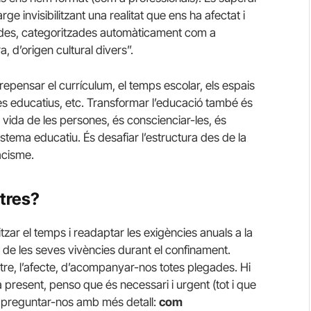
e invisibilitzant una realitat que ens ha afectat i
gides, categoritzades automàticament com a
, d’origen cultural divers”.
pensar el currículum, el temps escolar, els espais
tres educatius, etc. Transformar l’educació també és
a vida de les persones, és conscienciar-les, és
sistema educatiu. És desafiar l’estructura des de la
racisme.
tres?
litzar el temps i readaptar les exigències anuals a la
, de les seves vivències durant el confinament.
tre, l’afecte, d’acompanyar-nos totes plegades. Hi
ia present, penso que és necessari i urgent (tot i que
, preguntar-nos amb més detall:
com