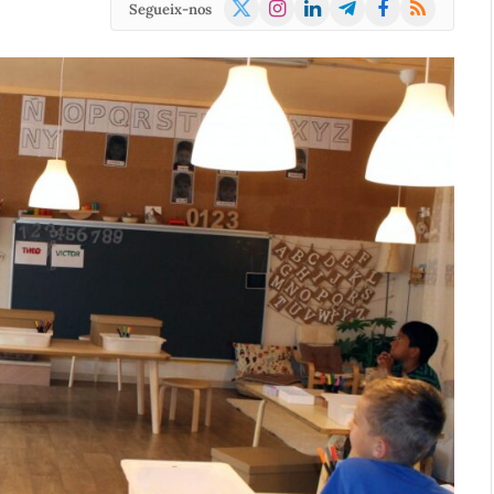
X
Instagram
LinkedIn
Telegram
Facebook
RSS
Segueix-nos
(Twitter)