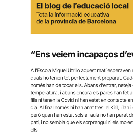
“Ens veiem incapaços d’evi
A l’Escola Miquel Utrillo aquest matí esperaven 
quals ho tenien tot perfectament preparat. Cad
només han de tocar ells. Abans d’entrar, neteja
temperatura, i abans encara els pares han fet a
fills ni tenen la Covid ni han estat en contacte a
dia. Al final només hi han anat tres: el Kiril, l’Ia
però quan han estat sols a l’aula no han parat de
pati, i no sembla que els sorprengui ni els mole
ells.