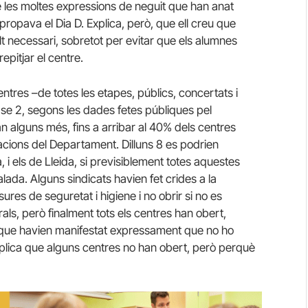
e les moltes expressions de neguit que han anat
ropava el Dia D. Explica, però, que ell creu que
lt necessari, sobretot per evitar que els alumnes
epitjar el centre.
entres –de totes les etapes, públics, concertats i
fase 2, segons les dades fetes públiques pel
alguns més, fins a arribar al 40% dels centres
acions del Departament. Dilluns 8 es podrien
 i els de Lleida, si previsiblement totes aquestes
lada. Alguns sindicats havien fet crides a la
res de seguretat i higiene i no obrir si no es
rals, però finalment tots els centres han obert,
es que havien manifestat expressament que no ho
explica que alguns centres no han obert, però perquè