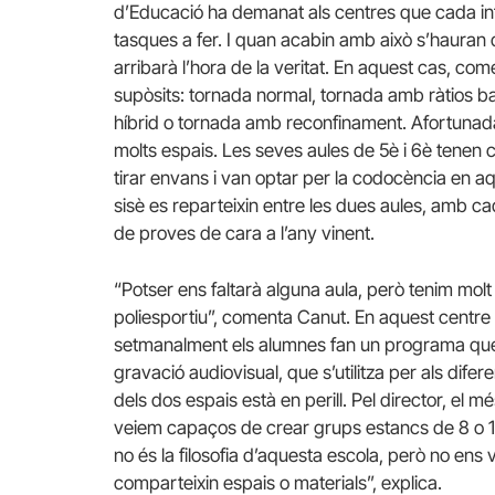
d’Educació ha demanat als centres que cada i
tasques a fer. I quan acabin amb això s’hauran
arribarà l’hora de la veritat. En aquest cas, c
supòsits: tornada normal, tornada amb ràtios b
híbrid o tornada amb reconfinament. Afortunad
molts espais. Les seves aules de 5è i 6è tenen 
tirar envans i van optar per la codocència en aq
sisè es reparteixin entre les dues aules, amb cadi
de proves de cara a l’any vinent.
“Potser ens faltarà alguna aula, però tenim molt 
poliesportiu”, comenta Canut. En aquest centre 
setmanalment els alumnes fan un programa que s
gravació audiovisual, que s’utilitza per als difer
dels dos espais està en perill. Pel director, el m
veiem capaços de crear grups estancs de 8 o 1
no és la filosofia d’aquesta escola, però no ens
comparteixin espais o materials”, explica.