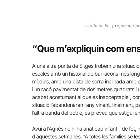
L’aula de 6è, preparada pe
“Que m’expliquin com ens
A una altra punta de Sitges trobem una situació
escoles amb un historial de barracons més long
mòduls, amb una pista de sorra inclinada amb d
i un racó pavimentat de dos metres quadrats i 
acabat acostumant al que és inacceptable”, com
situació l’abandonaran l’any vinent, finalment, per
l’altra banda del poble, es preveu que estigui en
Avui a l’Agnès no hi ha anat cap infant i, de fet, 
d’aquestes setmanes. “A totes les famílies se les