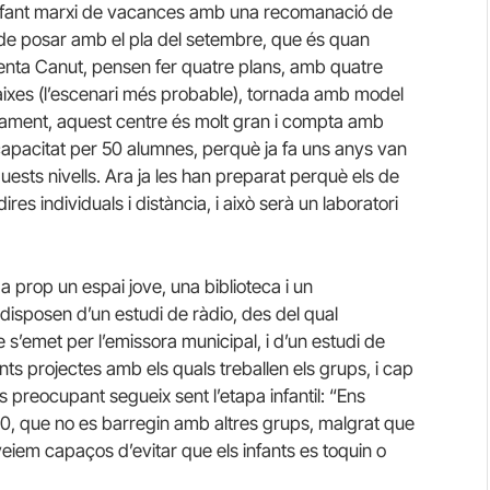
nfant marxi de vacances amb una recomanació de
 de posar amb el pla del setembre, que és quan
omenta Canut, pensen fer quatre plans, amb quatre
aixes (l’escenari més probable), tornada amb model
ament, aquest centre és molt gran i compta amb
capacitat per 50 alumnes, perquè ja fa uns anys van
uests nivells. Ara ja les han preparat perquè els de
res individuals i distància, i això serà un laboratori
a prop un espai jove, una biblioteca i un
disposen d’un estudi de ràdio, des del qual
’emet per l’emissora municipal, i d’un estudi de
ents projectes amb els quals treballen els grups, i cap
és preocupant segueix sent l’etapa infantil: “Ens
0, que no es barregin amb altres grups, malgrat que
 veiem capaços d’evitar que els infants es toquin o