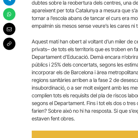
dubtes sobre la reobertura dels centres, una d
apareixent per tota Catalunya a mesura que s’ap
tornar a l’escola abans de tancar el curs era mo
empalmin sis mesos sense veure’s les cares ni tr
Aquest matí han obert al voltant d’un miler de c
privats– de tots els territoris que es troben en 
Departament d’Educació. Demà encara n’obriran 
públics i 25% dels concertats, segons les estim
incorporar els de Barcelona i àrea metropolitana,
regions sanitàries arriben a la fase 2 de desesca
insubordinació, o a ser molt exigent amb les mesu
complien tots els requisits del pla de riscos labo
segons el Departament. Fins i tot els dos o tr
farien? Sobre això no hi ha resposta. Sí que s’
estaven fent obres.