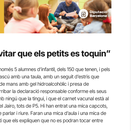
tar que els petits es toquin”
només 5 alumnes d’infantil, dels 150 que tenen, i pels
ascú amb una taula, amb un seguit d’estris que
 de mans amb gel hidroalcohòlic i presa de
rribar la declaració responsable conforme els seus
mb ningú que la tingui, i que el carnet vacunal està al
n i el Jairo, tots de P5. Hi han entrat una mica capcots,
 parlar i riure. Faran una mica d’aula i una mica de
sti que els expliquen que no es podran tocar entre