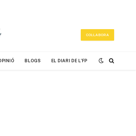
COL·LABORA
OPINIÓ
BLOGS
EL DIARI DE L’FP