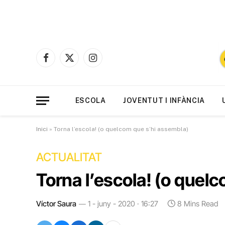
Facebook
X
Instagram
(Twitter)
ESCOLA
JOVENTUT I INFÀNCIA
Inici
»
Torna l’escola! (o quelcom que s’hi assembla)
ACTUALITAT
Torna l’escola! (o quel
Víctor Saura
1 - juny - 2020 · 16:27
8 Mins Read