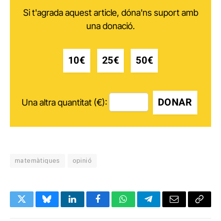
Si t'agrada aquest article, dóna'ns suport amb
una donació.
10€
25€
50€
DONAR
Una altra quantitat (€):
matemàtiques
opinió
Twitter
Bluesky
LinkedIn
Facebook
WhatsApp
Telegram
Email
Copy