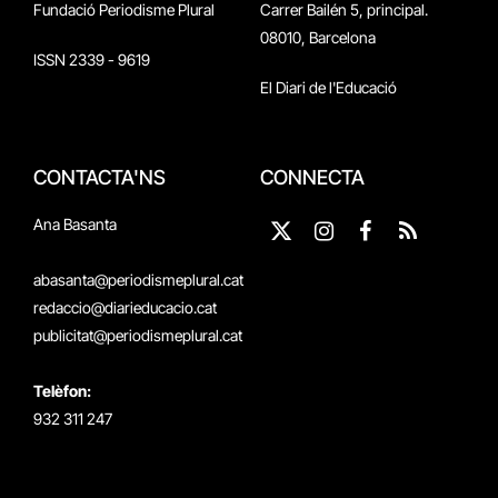
Fundació Periodisme Plural
Carrer Bailén 5, principal.
08010, Barcelona
ISSN 2339 - 9619
El Diari de l'Educació
CONTACTA'NS
CONNECTA
Ana Basanta
X
Instagram
Facebook
RSS
(Twitter)
abasanta@periodismeplural.cat
redaccio@diarieducacio.cat
publicitat@periodismeplural.cat
Telèfon:
932 311 247