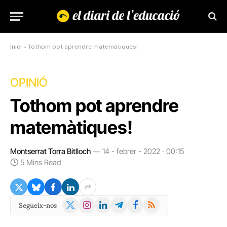
Inici
»
Tothom pot aprendre matemàtiques!
OPINIÓ
Tothom pot aprendre
matemàtiques!
Montserrat Torra Bitlloch
14 - febrer - 2022 · 00:15
5 Mins Read
X
Instagram
LinkedIn
Telegram
Facebook
RSS
Segueix-nos
(Twitter)