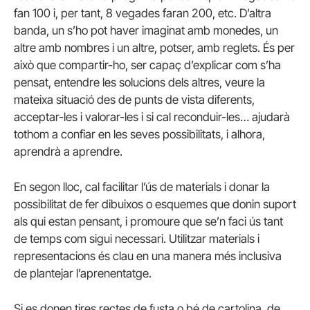
fan 100 i, per tant, 8 vegades faran 200, etc. D’altra
banda, un s’ho pot haver imaginat amb monedes, un
altre amb nombres i un altre, potser, amb reglets. És per
això que compartir-ho, ser capaç d’explicar com s’ha
pensat, entendre les solucions dels altres, veure la
mateixa situació des de punts de vista diferents,
acceptar-les i valorar-les i si cal reconduir-les… ajudarà
tothom a confiar en les seves possibilitats, i alhora,
aprendrà a aprendre.
En segon lloc, cal facilitar l’ús de materials i donar la
possibilitat de fer dibuixos o esquemes que donin suport
als qui estan pensant, i promoure que se’n faci ús tant
de temps com sigui necessari. Utilitzar materials i
representacions és clau en una manera més inclusiva
de plantejar l’aprenentatge.
Si es donen tires rectes de fusta o bé de cartolina, de