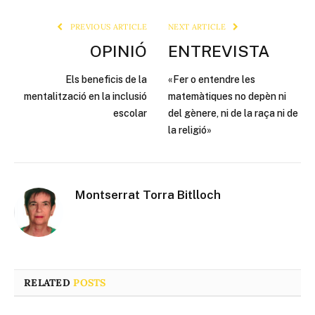
Link
PREVIOUS ARTICLE
NEXT ARTICLE
OPINIÓ
ENTREVISTA
Els beneficis de la
«Fer o entendre les
mentalització en la inclusió
matemàtiques no depèn ni
escolar
del gènere, ni de la raça ni de
la religió»
Montserrat Torra Bitlloch
RELATED
POSTS