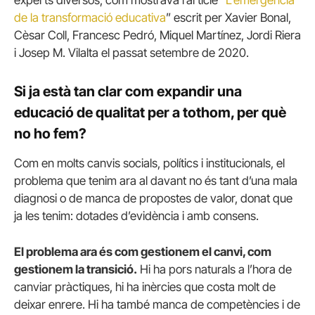
experts diversos, com mostrava l’article “
L’emergència
de la transformació educativa
” escrit per Xavier Bonal,
Cèsar Coll, Francesc Pedró, Miquel Martínez, Jordi Riera
i Josep M. Vilalta el passat setembre de 2020.
Si ja està tan clar com expandir una
educació de qualitat per a tothom, per què
no ho fem?
Com en molts canvis socials, polítics i institucionals, el
problema que tenim ara al davant no és tant d’una mala
diagnosi o de manca de propostes de valor, donat que
ja les tenim: dotades d’evidència i amb consens.
El problema ara és com gestionem el canvi, com
gestionem la transició.
Hi ha pors naturals a l’hora de
canviar pràctiques, hi ha inèrcies que costa molt de
deixar enrere. Hi ha també manca de competències i de