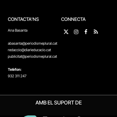
CONTACTA'NS
CONNECTA
Ana Basanta
X
Instagram
Facebook
RSS
(Twitter)
abasanta@periodismeplural.cat
redaccio@diarieducacio.cat
publicitat@periodismeplural.cat
Telèfon:
932 311 247
AMB EL SUPORT DE