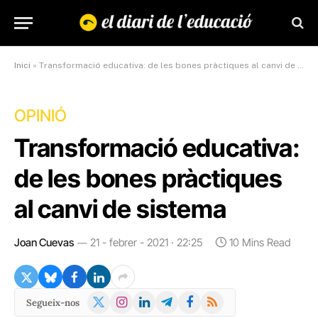
Inici
»
Transformació educativa: de les bones pràctiques al canvi de sistema
OPINIÓ
Transformació educativa:
de les bones pràctiques
al canvi de sistema
Joan Cuevas
21 - febrer - 2021 · 22:25
10 Mins Read
X
Instagram
LinkedIn
Telegram
Facebook
RSS
Segueix-nos
(Twitter)