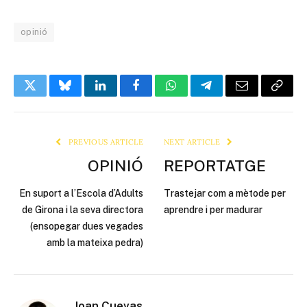
opinió
Twitter
Bluesky
LinkedIn
Facebook
WhatsApp
Telegram
Email
Copy
Link
PREVIOUS ARTICLE
NEXT ARTICLE
OPINIÓ
REPORTATGE
En suport a l’Escola d’Adults
Trastejar com a mètode per
de Girona i la seva directora
aprendre i per madurar
(ensopegar dues vegades
amb la mateixa pedra)
Joan Cuevas