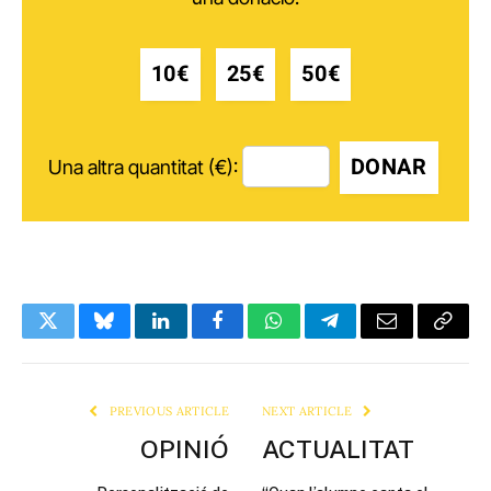
10€
25€
50€
DONAR
Una altra quantitat (€):
Twitter
Bluesky
LinkedIn
Facebook
WhatsApp
Telegram
Email
Copy
Link
PREVIOUS ARTICLE
NEXT ARTICLE
OPINIÓ
ACTUALITAT