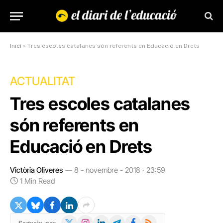
Inici
»
Tres escoles catalanes són referents en Educació en Drets
ACTUALITAT
Tres escoles catalanes
són referents en
Educació en Drets
Victòria Oliveres
8 - novembre - 2018 · 23:59
1 Min Read
X
Instagram
LinkedIn
Telegram
Facebook
RSS