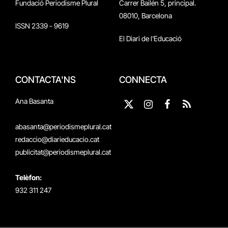
Fundació Periodisme Plural
Carrer Bailén 5, principal.
08010, Barcelona
ISSN 2339 - 9619
El Diari de l'Educació
CONTACTA'NS
CONNECTA
Ana Basanta
X
Instagram
Facebook
RSS
(Twitter)
abasanta@periodismeplural.cat
redaccio@diarieducacio.cat
publicitat@periodismeplural.cat
Telèfon:
932 311 247