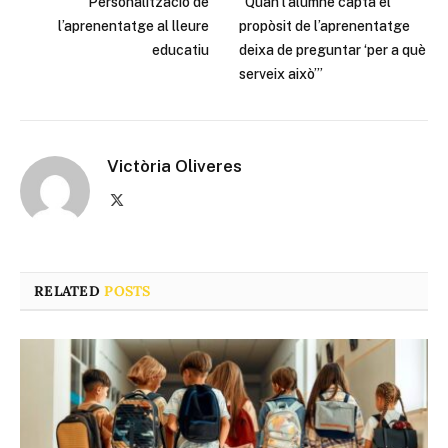
Personalització de
“Quan l’alumne capta el
l’aprenentatge al lleure
propòsit de l’aprenentatge
educatiu
deixa de preguntar ‘per a què
serveix això’”
Victòria Oliveres
X
(Twitter)
RELATED
POSTS