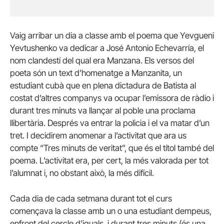
Vaig arribar un dia a classe amb el poema que Yevgueni
Yevtushenko va dedicar a José Antonio Echevarría, el
nom clandestí del qual era Manzana. Els versos del
poeta són un text d’homenatge a Manzanita, un
estudiant cubà que en plena dictadura de Batista al
costat d’altres companys va ocupar l’emissora de ràdio i
durant tres minuts va llançar al poble una proclama
llibertària. Després va entrar la policia i el va matar d’un
tret. I decidirem anomenar a l’activitat que ara us
compte “Tres minuts de veritat”, que és el títol també del
poema. L’activitat era, per cert, la més valorada per tot
l’alumnat i, no obstant això, la més difícil.
Cada dia de cada setmana durant tot el curs
començava la classe amb un o una estudiant dempeus,
enfront del cercle d’iguals, i durant tres minuts (és una