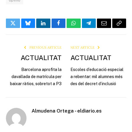
opinió
Twitter
Bluesky
LinkedIn
Facebook
WhatsApp
Telegram
Email
Copy
Link
PREVIOUS ARTICLE
NEXT ARTICLE
ACTUALITAT
ACTUALITAT
Barcelona aprofita la
Escoles d’educació especial
davallada de matrícula per
a rebentar: mil alumnes més
baixar ràtios, sobretot a P3
des del decret d’inclusió
Almudena Ortega - eldiario.es