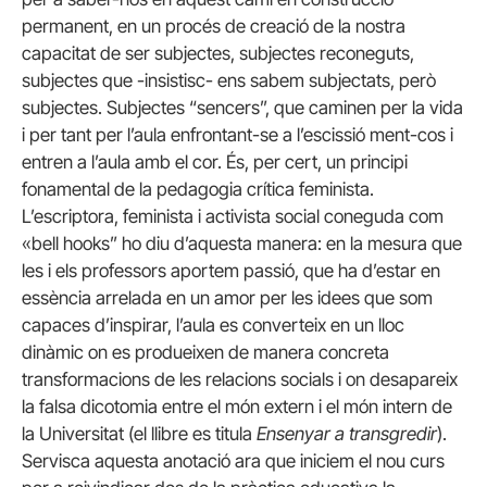
permanent, en un procés de creació de la nostra
capacitat de ser subjectes, subjectes reconeguts,
subjectes que -insistisc- ens sabem subjectats, però
subjectes. Subjectes “sencers”, que caminen per la vida
i per tant per l’aula enfrontant-se a l’escissió ment-cos i
entren a l’aula amb el cor. És, per cert, un principi
fonamental de la pedagogia crítica feminista.
L’escriptora, feminista i activista social coneguda com
«bell hooks” ho diu d’aquesta manera: en la mesura que
les i els professors aportem passió, que ha d’estar en
essència arrelada en un amor per les idees que som
capaces d’inspirar, l’aula es converteix en un lloc
dinàmic on es produeixen de manera concreta
transformacions de les relacions socials i on desapareix
la falsa dicotomia entre el món extern i el món intern de
la Universitat (el llibre es titula
Ensenyar a transgredir
).
Servisca aquesta anotació ara que iniciem el nou curs