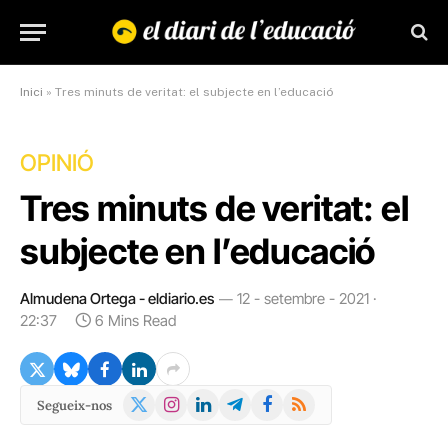
Inici
»
Tres minuts de veritat: el subjecte en l’educació
OPINIÓ
Tres minuts de veritat: el
subjecte en l’educació
Almudena Ortega - eldiario.es
12 - setembre - 2021 ·
22:37
6 Mins Read
X
Instagram
LinkedIn
Telegram
Facebook
RSS
Segueix-nos
(Twitter)