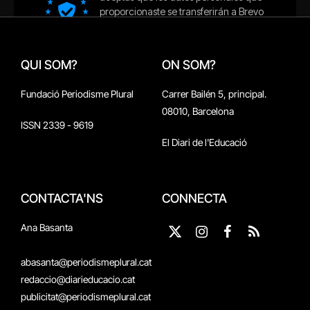
QUI SOM?
ON SOM?
Fundació Periodisme Plural
Carrer Bailén 5, principal.
08010, Barcelona
ISSN 2339 - 9619
El Diari de l'Educació
CONTACTA'NS
CONNECTA
Ana Basanta
X
Instagram
Facebook
RSS
(Twitter)
abasanta@periodismeplural.cat
redaccio@diarieducacio.cat
publicitat@periodismeplural.cat