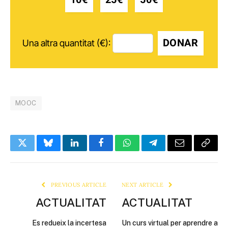
DONAR
Una altra quantitat (€):
MOOC
Twitter
Bluesky
LinkedIn
Facebook
WhatsApp
Telegram
Email
Copy
Link
PREVIOUS ARTICLE
NEXT ARTICLE
ACTUALITAT
ACTUALITAT
Es redueix la incertesa
Un curs virtual per aprendre a