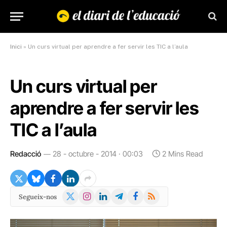
Inici
»
Un curs virtual per aprendre a fer servir les TIC a l’aula
Un curs virtual per
aprendre a fer servir les
TIC a l’aula
Redacció
28 - octubre - 2014 · 00:03
2 Mins Read
X
Instagram
LinkedIn
Telegram
Facebook
RSS
Segueix-nos
(Twitter)