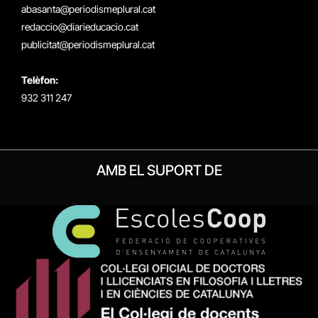
(Twitter)
abasanta@periodismeplural.cat
redaccio@diarieducacio.cat
publicitat@periodismeplural.cat
Telèfon:
932 311 247
AMB EL SUPORT DE