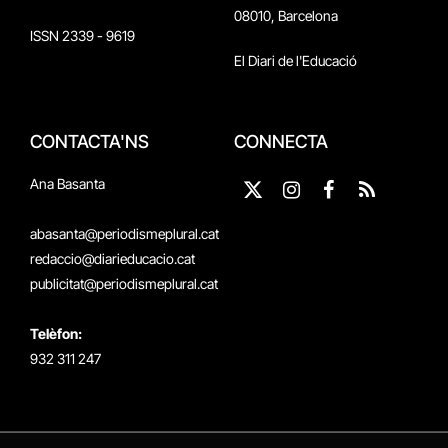
08010, Barcelona
ISSN 2339 - 9619
El Diari de l'Educació
CONTACTA'NS
CONNECTA
Ana Basanta
X
Instagram
Facebook
RSS
(Twitter)
abasanta@periodismeplural.cat
redaccio@diarieducacio.cat
publicitat@periodismeplural.cat
Telèfon:
932 311 247