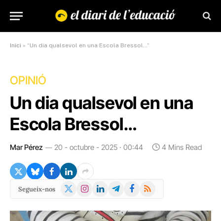
Inici
»
“Un dia qualsevol en una Escola Bressol…”
OPINIÓ
Un dia qualsevol en una
Escola Bressol…
Mar Pérez
20 - octubre - 2025 · 00:44
4 Mins Read
X
Instagram
LinkedIn
Telegram
Facebook
RSS
Segueix-nos
(Twitter)