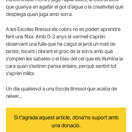
que guanya en agafar el got d’aigua o la creativitat que
desplega quan juga amb sorra.
A les Escoles Bressol els colors no es poden aprendre
fent una fitxa. Amb 0-3 anys el vermell s’aprèn
observant una fulla que ha caigut al jardí un matí de
tardor, tocant i olorant el groc de la sorra amb què
s’omplen les sabates o el blau del cel que els il·lumina la
cara quan s’estiren panxa enlaire, perquè sentint tot
s’aprèn millor.
Un dia qualsevol a una Escola Bressol que acaba de
néixer…
Si t'agrada aquest article, dóna'ns suport amb
una donació.