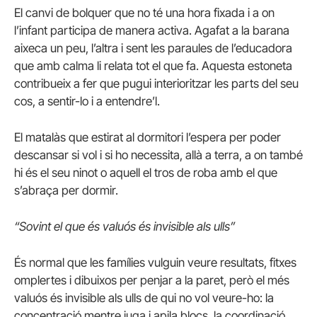
El canvi de bolquer que no té una hora fixada i a on
l’infant participa de manera activa. Agafat a la barana
aixeca un peu, l’altra i sent les paraules de l’educadora
que amb calma li relata tot el que fa. Aquesta estoneta
contribueix a fer que pugui interioritzar les parts del seu
cos, a sentir-lo i a entendre’l.
El matalàs que estirat al dormitori l’espera per poder
descansar si vol i si ho necessita, allà a terra, a on també
hi és el seu ninot o aquell el tros de roba amb el que
s’abraça per dormir.
“Sovint el que és valuós és invisible als ulls”
És normal que les famílies vulguin veure resultats, fitxes
omplertes i dibuixos per penjar a la paret, però el més
valuós és invisible als ulls de qui no vol veure-ho: la
concentració mentre juga i apila blocs, la coordinació