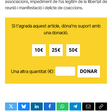
associacions, impediment de l’ús legítim de la llibertat de
reunió i manifestació i delicte de coaccions.
Si t'agrada aquest article, dóna'ns suport amb
una donació.
10€
25€
50€
DONAR
Una altra quantitat (€):
Twitter
Bluesky
LinkedIn
Facebook
WhatsApp
Telegram
Email
Copy