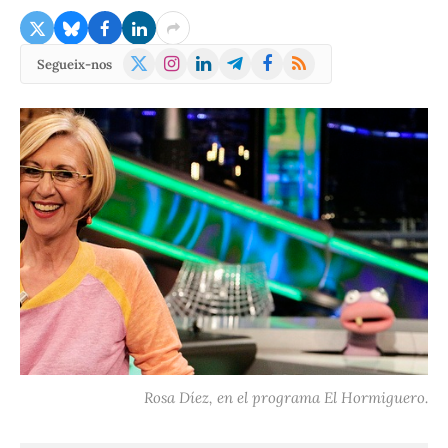
X
Instagram
LinkedIn
Telegram
Facebook
RSS
Segueix-nos
(Twitter)
Rosa Díez, en el programa El Hormiguero.