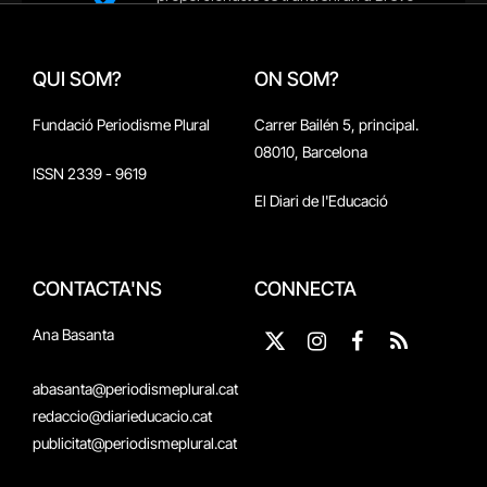
QUI SOM?
ON SOM?
Fundació Periodisme Plural
Carrer Bailén 5, principal.
08010, Barcelona
ISSN 2339 - 9619
El Diari de l'Educació
CONTACTA'NS
CONNECTA
Ana Basanta
X
Instagram
Facebook
RSS
(Twitter)
abasanta@periodismeplural.cat
redaccio@diarieducacio.cat
publicitat@periodismeplural.cat