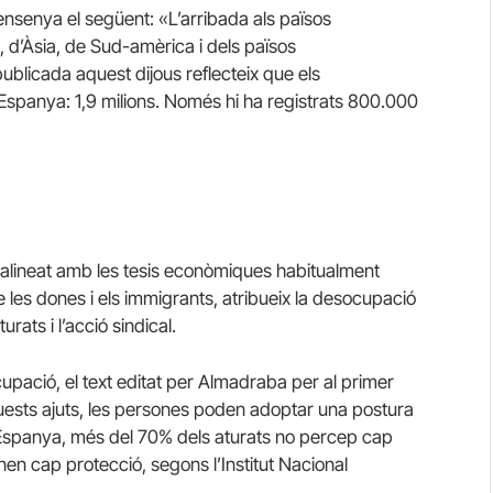
 ensenya el següent: «L’arribada als països
t, d’Àsia, de Sud-amèrica i dels països
ublicada aquest dijous reflecteix que els
Espanya: 1,9 milions.
Només hi ha registrats 800.000
ut alineat amb les tesis econòmiques habitualment
 les dones i els immigrants, atribueix la desocupació
urats i l’acció sindical.
upació, el text editat per Almadraba per al primer
quests ajuts, les persones poden adoptar una postura
Espanya, més del 70% dels aturats no percep cap
enen cap protecció, segons l’Institut Nacional