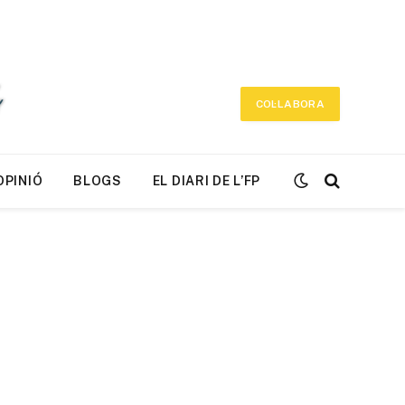
COL·LABORA
OPINIÓ
BLOGS
EL DIARI DE L’FP