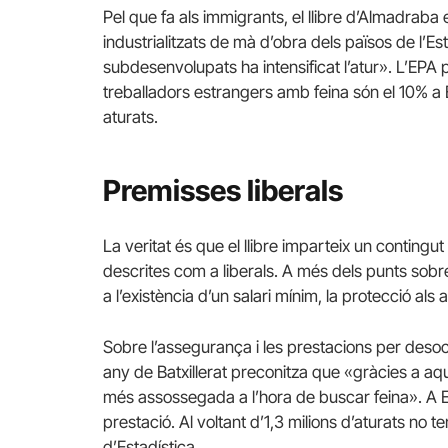
Pel que fa als immigrants, el llibre d’Almadraba
industrialitzats de mà d’obra dels països de l’Es
subdesenvolupats ha intensificat l’atur».
L’EPA p
treballadors estrangers amb feina són el 10% a 
aturats.
Premisses liberals
La veritat és que el llibre imparteix un conting
descrites com a liberals.
A més dels punts sobre
a l’existència d’un salari mínim, la protecció als at
Sobre l’assegurança i les prestacions per desoc
any de Batxillerat preconitza que «gràcies a a
més assossegada a l’hora de buscar feina».
A 
prestació.
Al voltant d’1,3 milions d’aturats no t
d’Estadística.