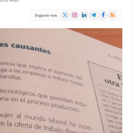
Mins Read
X
Instagram
LinkedIn
Telegram
Facebook
RSS
Segueix-nos
(Twitter)