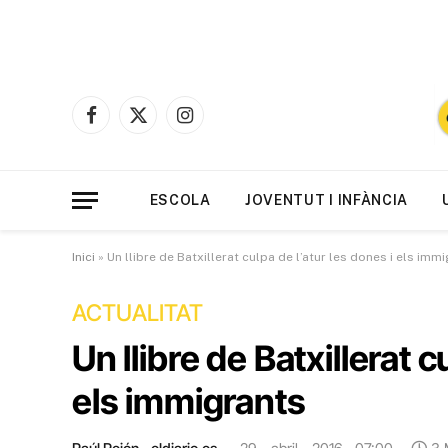
Facebook
X
Instagram
(Twitter)
ESCOLA
JOVENTUT I INFÀNCIA
Inici
»
Un llibre de Batxillerat culpa de l’atur les dones i els imm
ACTUALITAT
Un llibre de Batxillerat c
els immigrants