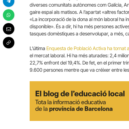
diverses comunitats autònomes com Galícia, An
gaire espai als matisos.
A l’apartat «altres fact
«La incorporació de la dona al món laboral ha i
disponible».
És a dir, hi ha més persones active
tasques domèstiques a desenvolupar, a més, c
L’última
Enquesta de Població Activa ha tornat a 
el mercat laboral.
Hi ha més aturades: 2,4 milion
22,7% enfront del 19,4%.
De fet, en el primer tr
9.600 persones mentre que va créixer entre le