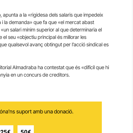
 apunta a la «rigidesa dels salaris que impedeix
ta i la demanda» que fa que «el mercat abast
xi «un salari mínim superior al que determinaria el
 el seu «objectiu principal és millorar les
 que qualsevol avanç obtingut per l’acció sindical es
ditorial Almadraba ha contestat que és «difícil que hi
nyia en un concurs de creditors.
 dóna'ns suport amb una donació.
25€
50€