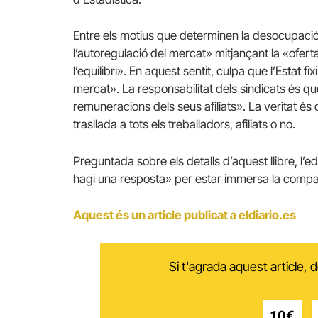
Entre els motius que determinen la desocupació,
l’autoregulació del mercat» mitjançant la «ofer
l’equilibri».
En aquest sentit, culpa que l’Estat fi
mercat».
La responsabilitat dels sindicats és que
remuneracions dels seus afiliats».
La veritat és
trasllada a tots els treballadors, afiliats o no.
Preguntada sobre els detalls d’aquest llibre, l’e
hagi una resposta» per estar immersa la compa
Aquest és un article publicat a eldiario.es
Si t'agrada aquest article,
10€