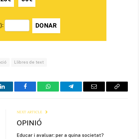
DONAR
):
ació
Llibres de text
LinkedIn
Facebook
WhatsApp
Telegram
Email
Copy
Link
NEXT ARTICLE
OPINIÓ
Educar i avaluar: per a quina societat?