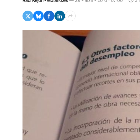
Raúl Rejón - eldiario.es
29 - abril - 2016 · 07:00
3 