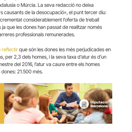
dalusia o Múrcia.
La seva redacció no deixa
ors causants de la desocupació», el punt tercer diu:
ncrementat considerablement l’oferta de treball
s ja que les dones han passat de realitzar només
arreres professionals remunerades.
reflectir
que són les dones les més perjudicades en
s, per 2,3 dels homes, i la seva taxa d’atur és d’un
imestre del 2016, l’atur va caure entre els homes
s dones: 21.500 més.