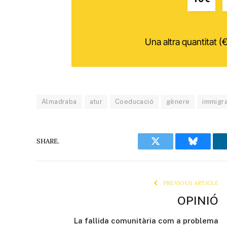
Una altra quantitat (€
Almadraba
atur
Coeducació
gènere
immigr
SHARE.
Twitter
Bluesky
PREVIOUS ARTICLE
OPINIÓ
La fallida comunitària com a problema