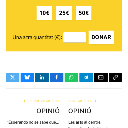
10€
25€
50€
DONAR
Una altra quantitat (€):
Twitter
Bluesky
LinkedIn
Facebook
WhatsApp
Telegram
Email
Copy
Link
PREVIOUS ARTICLE
NEXT ARTICLE
OPINIÓ
OPINIÓ
‘Esperando no se sabe qué…’
Les arts al centre,