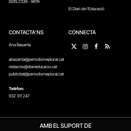
ISSN 2339 - 9619
El Diari de l'Educació
CONTACTA'NS
CONNECTA
Ana Basanta
X
Instagram
Facebook
RSS
(Twitter)
abasanta@periodismeplural.cat
redaccio@diarieducacio.cat
publicitat@periodismeplural.cat
Telèfon:
932 311 247
AMB EL SUPORT DE