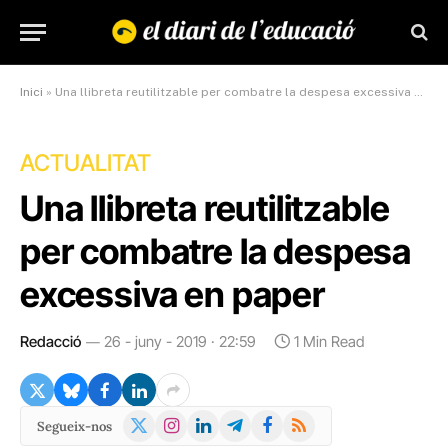
Inici
»
Una llibreta reutilitzable per combatre la despesa excessiva en paper
ACTUALITAT
Una llibreta reutilitzable
per combatre la despesa
excessiva en paper
Redacció
26 - juny - 2019 · 22:59
1 Min Read
X
Instagram
LinkedIn
Telegram
Facebook
RSS
Segueix-nos
(Twitter)