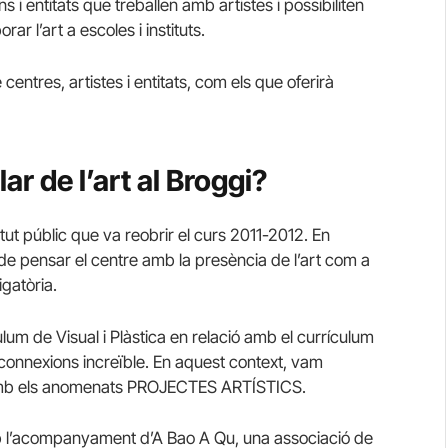
s i entitats que treballen amb artistes i possibiliten
r l’art a escoles i instituts.
centres, artistes i entitats, com els que oferirà
r de l’art al Broggi?
titut públic que va reobrir el curs 2011-2012. En
 de pensar el centre amb la presència de l’art com a
gatòria.
ulum de Visual i Plàstica en relació amb el currículum
 connexions increïble. En aquest context, vam
m amb els anomenats PROJECTES ARTÍSTICS.
mb l’acompanyament d’A Bao A Qu, una associació de