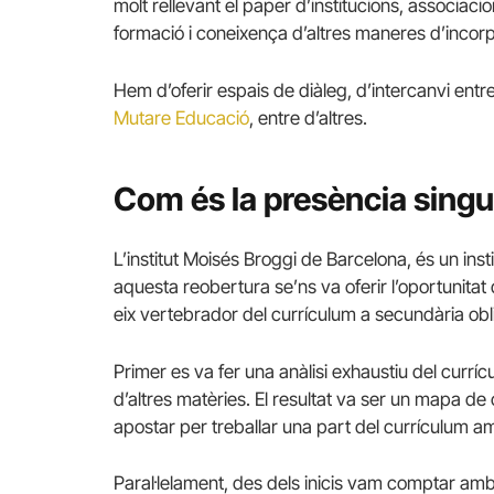
molt rellevant el paper d’institucions, associacion
formació i coneixença d’altres maneres d’incorpora
Hem d’oferir espais de diàleg, d’intercanvi entre 
Mutare Educació
, entre d’altres.
Com és la presència singula
L’institut Moisés Broggi de Barcelona, ​​és un ins
aquesta reobertura se’ns va oferir l’oportunitat
eix vertebrador del currículum a secundària obli
Primer es va fer una anàlisi exhaustiu del curríc
d’altres matèries. El resultat va ser un mapa de
apostar per treballar una part del currículu
Paral·lelament, des dels inicis vam comptar a