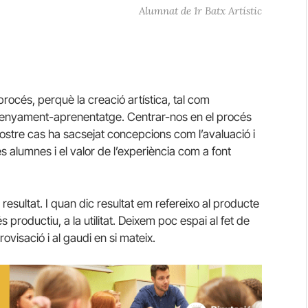
Alumnat de 1r Batx Artístic
l procés, perquè la creació artística, tal com
senyament-aprenentatge. Centrar-nos en el procés
 nostre cas ha sacsejat concepcions com l’avaluació i
 alumnes i el valor de l’experiència com a font
l resultat. I quan dic resultat em refereixo al producte
e és productiu, a la utilitat. Deixem poc espai al fet de
provisació i al gaudi en si mateix.