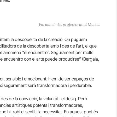
ànies.
Formació del professorat al Macba
bilitem la descoberta de la creació. On puguem
ilitadors de la descoberta amb i des de l’art, el que
ne
anomena “el encuentro”. Segurament per molts
te encuentro con el arte puede producirse” (Bergala,
or, sensible i emocionant. Hem de ser capaços de
s així segurament serà transformadora i perdurable.
 des de la convicció, la voluntat i el desig. Però
ncies artístiques potents i transformadores,
uè hi trobi el sentit i la necessitat. En aquest punt és