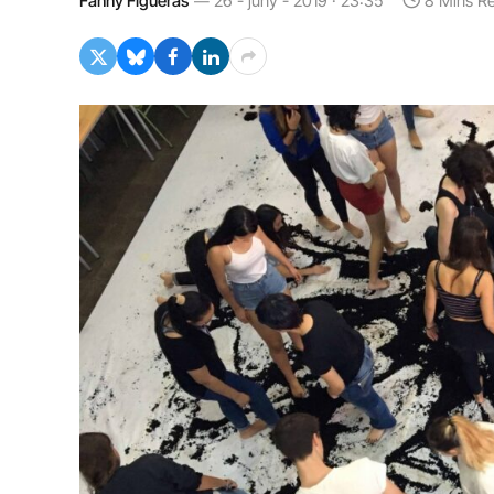
Fanny Figueras
26 - juny - 2019 · 23:35
8 Mins R