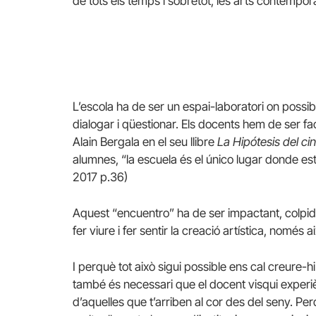
de tots els temps i sobretot, les arts contempor
L’escola ha de ser un espai-laboratori on possi
dialogar i qüestionar. Els docents hem de ser fac
Alain Bergala en el seu llibre
La Hipótesis del ci
alumnes, “la escuela és el único lugar donde es
2017 p.36)
Aquest “encuentro” ha de ser impactant, colpid
fer viure i fer sentir la creació artística, nomé
I perquè tot això sigui possible ens cal creure-hi
també és necessari que el docent visqui experiè
d’aquelles que t’arriben al cor des del seny. Perq