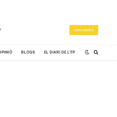
COL·LABORA
OPINIÓ
BLOGS
EL DIARI DE L’FP