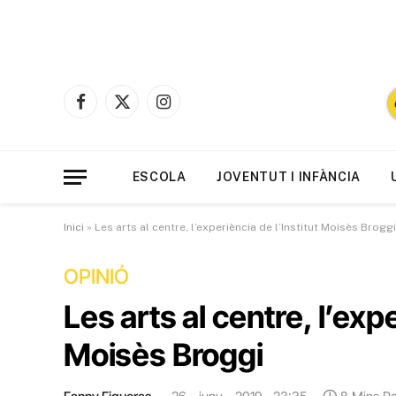
Facebook
X
Instagram
(Twitter)
ESCOLA
JOVENTUT I INFÀNCIA
Inici
»
Les arts al centre, l’experiència de l’Institut Moisès Broggi
OPINIÓ
Les arts al centre, l’expe
Moisès Broggi