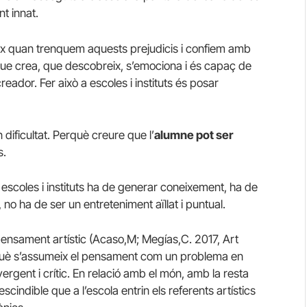
t innat.
eix quan trenquem aquests prejudicis i confiem amb
ue crea, que descobreix, s’emociona i és capaç de
eador. Fer això a escoles i instituts és posar
 dificultat. Perquè creure que l’
alumne pot ser
s.
a escoles i instituts ha de generar coneixement, ha de
 no ha de ser un entreteniment aïllat i puntual.
 pensament artístic (Acaso,M; Megías,C. 2017, Art
 què s’assumeix el pensament com un problema en
gent i crític. En relació amb el món, amb la resta
scindible que a l’escola entrin els referents artístics