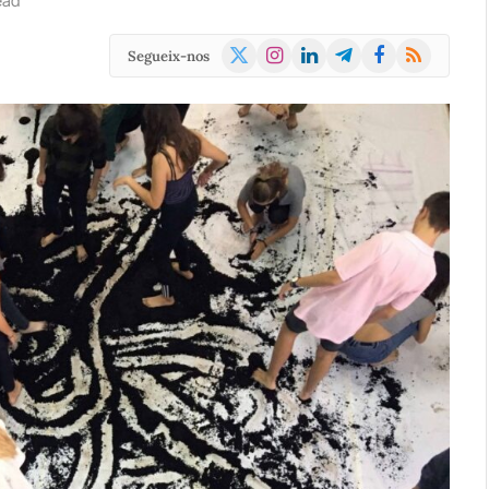
ead
X
Instagram
LinkedIn
Telegram
Facebook
RSS
Segueix-nos
(Twitter)