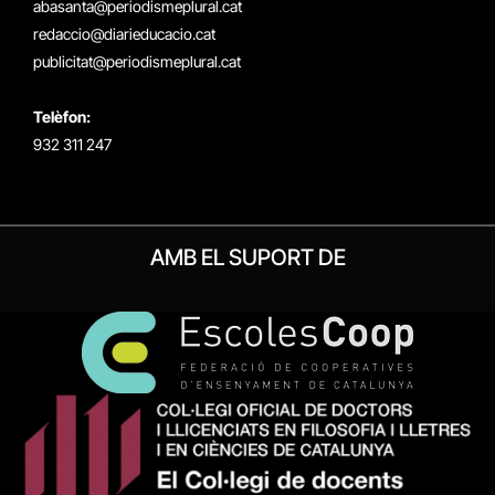
abasanta@periodismeplural.cat
redaccio@diarieducacio.cat
publicitat@periodismeplural.cat
Telèfon:
932 311 247
AMB EL SUPORT DE