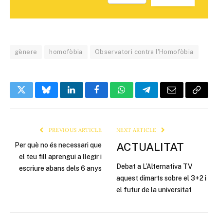
gènere
homofòbia
Observatori contra l'Homofòbia
Twitter
Bluesky
LinkedIn
Facebook
WhatsApp
Telegram
Email
Copy
Link
PREVIOUS ARTICLE
NEXT ARTICLE
ACTUALITAT
Per què no és necessari que
el teu fill aprengui a llegir i
Debat a L’Alternativa TV
escriure abans dels 6 anys
aquest dimarts sobre el 3+2 i
el futur de la universitat