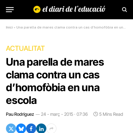
Inici
»
Una parella de mares clama contra un cas d’homofòbia en una escola
ACTUALITAT
Una parella de mares
clama contra un cas
d’homofòbia en una
escola
Pau Rodríguez
24 - març - 2015 · 07:36
5 Mins Read