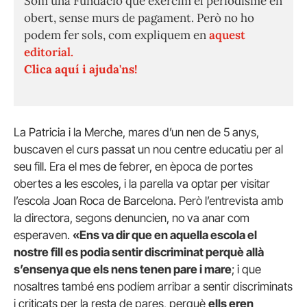
Som una Fundació que exercim el periodisme en
obert, sense murs de pagament. Però no ho
podem fer sols, com expliquem en
aquest
editorial.
Clica aquí i ajuda'ns!
La Patricia i la Merche, mares d’un nen de 5 anys,
buscaven el curs passat un nou centre educatiu per al
seu fill. Era el mes de febrer, en època de portes
obertes a les escoles, i la parella va optar per visitar
l’escola Joan Roca de Barcelona. Però l’entrevista amb
la directora, segons denuncien, no va anar com
esperaven.
«Ens va dir que en aquella escola el
nostre fill es podia sentir discriminat perquè allà
s’ensenya que els nens tenen pare i mare
; i que
nosaltres també ens podíem arribar a sentir discriminats
i criticats per la resta de pares, perquè
ells eren