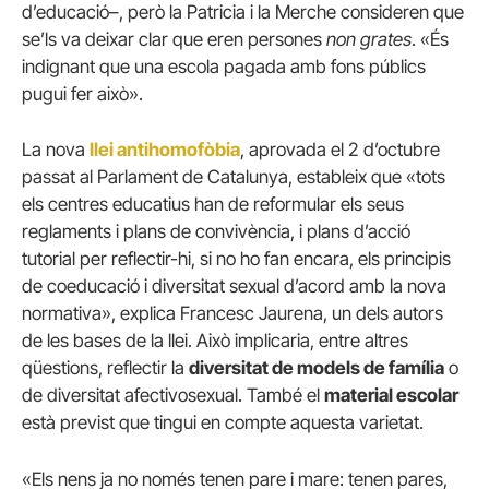
d’educació–, però la Patricia i la Merche consideren que
se’ls va deixar clar que eren persones
non grates
. «És
indignant que una escola pagada amb fons públics
pugui fer això».
La nova
llei antihomofòbia
, aprovada el 2 d’octubre
passat al Parlament de Catalunya, estableix que «tots
els centres educatius han de reformular els seus
reglaments i plans de convivència, i plans d’acció
tutorial per reflectir-hi, si no ho fan encara, els principis
de coeducació i diversitat sexual d’acord amb la nova
normativa», explica Francesc Jaurena, un dels autors
de les bases de la llei. Això implicaria, entre altres
qüestions, reflectir la
diversitat de models de família
o
de diversitat afectivosexual. També el
material escolar
està previst que tingui en compte aquesta varietat.
«Els nens ja no només tenen pare i mare: tenen pares,