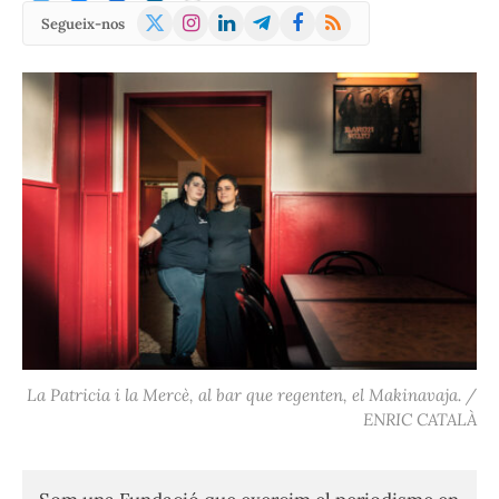
X
Instagram
LinkedIn
Telegram
Facebook
RSS
Segueix-nos
(Twitter)
La Patricia i la Mercè, al bar que regenten, el Makinavaja. /
ENRIC CATALÀ