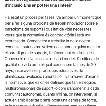
d’inclusió. Ens en pot fer una síntesi?
Ha estat un procés per fases. Va arribar un moment que
per a fer alguna proposta de treball innovador sobre el
paradigma de suports i qualitat de vida necessites
veure que la normativa és contradictòria i està mal
expressada. Comencem a treballar la de la nostra
comunitat autònoma. Volíem constatar en quina mesura
el paradigma de suports, l’enfocament de drets de la
Convenció de Nacions Unides, i el model d’auditoria de
qualitat de vida amb el qual comencem fa més de 20
anys, inspiraven les pràctiques educatives de
planificació, avaluació i orientació. I vam haver d’anar a
la normativa, que és on es defineix què fan els equips
multiprofessionals de suport (o com s’anomenin a cada
comunitat autònoma), quants n’hi ha, on intervenen, si
actuen amb llibertat o se’ls posa una camisa de força,
quin paper té la família… Després ens vam anar fixant