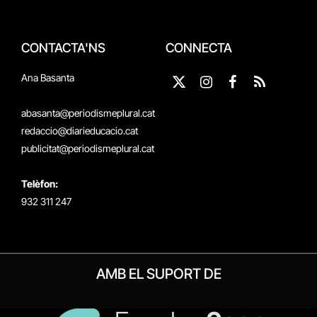
CONTACTA'NS
CONNECTA
Ana Basanta
X
Instagram
Facebook
RSS
(Twitter)
abasanta@periodismeplural.cat
redaccio@diarieducacio.cat
publicitat@periodismeplural.cat
Telèfon:
932 311 247
AMB EL SUPORT DE