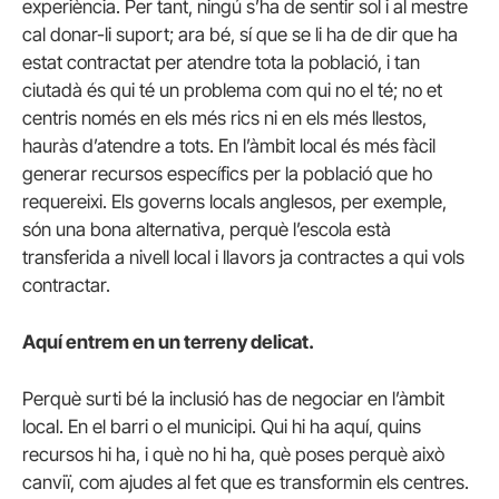
experiència. Per tant, ningú s’ha de sentir sol i al mestre
cal donar-li suport; ara bé, sí que se li ha de dir que ha
estat contractat per atendre tota la població, i tan
ciutadà és qui té un problema com qui no el té; no et
centris només en els més rics ni en els més llestos,
hauràs d’atendre a tots. En l’àmbit local és més fàcil
generar recursos específics per la població que ho
requereixi. Els governs locals anglesos, per exemple,
són una bona alternativa, perquè l’escola està
transferida a nivell local i llavors ja contractes a qui vols
contractar.
Aquí entrem en un terreny delicat.
Perquè surti bé la inclusió has de negociar en l’àmbit
local. En el barri o el municipi. Qui hi ha aquí, quins
recursos hi ha, i què no hi ha, què poses perquè això
canviï, com ajudes al fet que es transformin els centres.