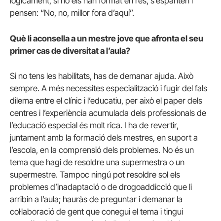
lògicament, si no els han format en res, s’espanten i
pensen: “No, no, millor fora d’aquí”.
Què li aconsella a un mestre jove que afronta el seu
primer cas de diversitat a l’aula?
Si no tens les habilitats, has de demanar ajuda. Això
sempre. A més necessites especialització i fugir del fals
dilema entre el clínic i l’educatiu, per això el paper dels
centres i l’experiència acumulada dels professionals de
l’educació especial és molt rica. I ha de revertir,
juntament amb la formació dels mestres, en suport a
l’escola, en la comprensió dels problemes. No és un
tema que hagi de resoldre una supermestra o un
supermestre. Tampoc ningú pot resoldre sol els
problemes d’inadaptació o de drogoaddicció que li
arribin a l’aula; hauràs de preguntar i demanar la
col·laboració de gent que conegui el tema i tingui