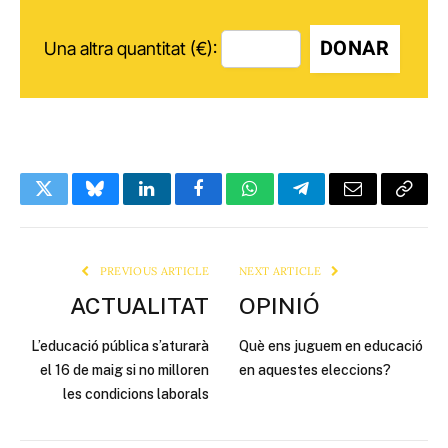
DONAR
Una altra quantitat (€):
Twitter
Bluesky
LinkedIn
Facebook
WhatsApp
Telegram
Email
Copy
Link
PREVIOUS ARTICLE
NEXT ARTICLE
ACTUALITAT
OPINIÓ
L’educació pública s’aturarà
Què ens juguem en educació
el 16 de maig si no milloren
en aquestes eleccions?
les condicions laborals