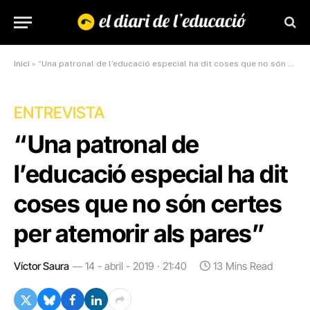
Inici
»
“Una patronal de l’educació especial ha dit coses que no són certes per atemorir als pares”
ENTREVISTA
“Una patronal de
l’educació especial ha dit
coses que no són certes
per atemorir als pares”
Víctor Saura
14 - abril - 2019 · 21:40
13 Mins Read