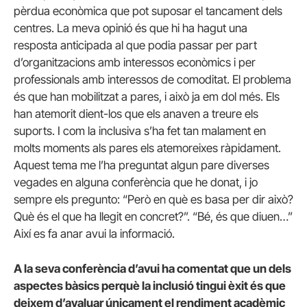
pèrdua econòmica que pot suposar el tancament dels
centres. La meva opinió és que hi ha hagut una
resposta anticipada al que podia passar per part
d’organitzacions amb interessos econòmics i per
professionals amb interessos de comoditat. El problema
és que han mobilitzat a pares, i això ja em dol més. Els
han atemorit dient-los que els anaven a treure els
suports. I com la inclusiva s’ha fet tan malament en
molts moments als pares els atemoreixes ràpidament.
Aquest tema me l’ha preguntat algun pare diverses
vegades en alguna conferència que he donat, i jo
sempre els pregunto: “Però en què es basa per dir això?
Què és el que ha llegit en concret?”. “Bé, és que diuen…”
Així es fa anar avui la informació.
A la seva conferència d’avui ha comentat que un dels
aspectes bàsics perquè la inclusió tingui èxit és que
deixem d’avaluar únicament el rendiment acadèmic