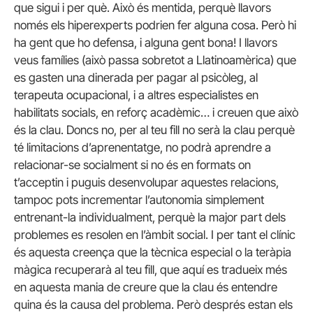
que sigui i per què. Això és mentida, perquè llavors
només els hiperexperts podrien fer alguna cosa. Però hi
ha gent que ho defensa, i alguna gent bona! I llavors
veus famílies (això passa sobretot a Llatinoamèrica) que
es gasten una dinerada per pagar al psicòleg, al
terapeuta ocupacional, i a altres especialistes en
habilitats socials, en reforç acadèmic… i creuen que això
és la clau. Doncs no, per al teu fill no serà la clau perquè
té limitacions d’aprenentatge, no podrà aprendre a
relacionar-se socialment si no és en formats on
t’acceptin i puguis desenvolupar aquestes relacions,
tampoc pots incrementar l’autonomia simplement
entrenant-la individualment, perquè la major part dels
problemes es resolen en l’àmbit social. I per tant el clínic
és aquesta creença que la tècnica especial o la teràpia
màgica recuperarà al teu fill, que aquí es tradueix més
en aquesta mania de creure que la clau és entendre
quina és la causa del problema. Però després estan els