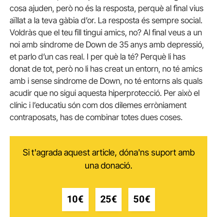
cosa ajuden, però no és la resposta, perquè al final vius
aïllat a la teva gàbia d’or. La resposta és sempre social.
Voldràs que el teu fill tingui amics, no? Al final veus a un
noi amb síndrome de Down de 35 anys amb depressió,
et parlo d’un cas real. I per què la té? Perquè li has
donat de tot, però no li has creat un entorn, no té amics
amb i sense síndrome de Down, no té entorns als quals
acudir que no sigui aquesta hiperprotecció. Per això el
clínic i l’educatiu són com dos dilemes erròniament
contraposats, has de combinar totes dues coses.
Si t'agrada aquest article, dóna'ns suport amb
una donació.
10€
25€
50€