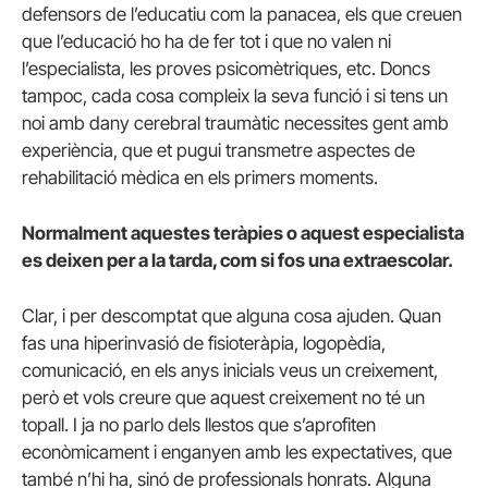
defensors de l’educatiu com la panacea, els que creuen
que l’educació ho ha de fer tot i que no valen ni
l’especialista, les proves psicomètriques, etc. Doncs
tampoc, cada cosa compleix la seva funció i si tens un
noi amb dany cerebral traumàtic necessites gent amb
experiència, que et pugui transmetre aspectes de
rehabilitació mèdica en els primers moments.
Normalment aquestes teràpies o aquest especialista
es deixen per a la tarda, com si fos una extraescolar.
Clar, i per descomptat que alguna cosa ajuden. Quan
fas una hiperinvasió de fisioteràpia, logopèdia,
comunicació, en els anys inicials veus un creixement,
però et vols creure que aquest creixement no té un
topall. I ja no parlo dels llestos que s’aprofiten
econòmicament i enganyen amb les expectatives, que
també n’hi ha, sinó de professionals honrats. Alguna