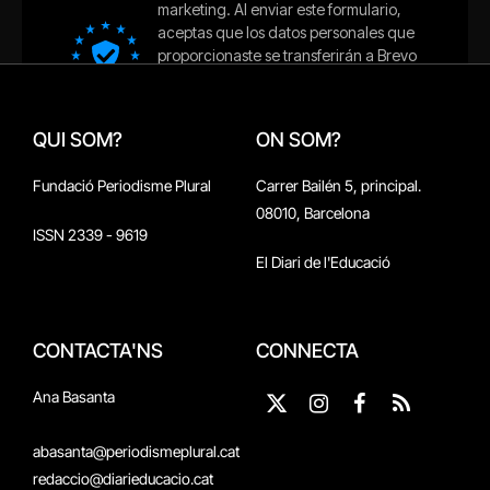
QUI SOM?
ON SOM?
Fundació Periodisme Plural
Carrer Bailén 5, principal.
08010, Barcelona
ISSN 2339 - 9619
El Diari de l'Educació
CONTACTA'NS
CONNECTA
Ana Basanta
X
Instagram
Facebook
RSS
(Twitter)
abasanta@periodismeplural.cat
redaccio@diarieducacio.cat