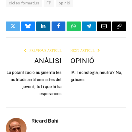
cicles formatius
FP
opinió
Twitter
Bluesky
LinkedIn
Facebook
WhatsApp
Telegram
Email
Copy
Link
PREVIOUS ARTICLE
NEXT ARTICLE
ANÀLISI
OPINIÓ
La polarització augmenta les
IA: Tecnologia, neutra? No,
actituds antifeministes del
gràcies
jovent, tot i que hi ha
esperances
Ricard Bahí