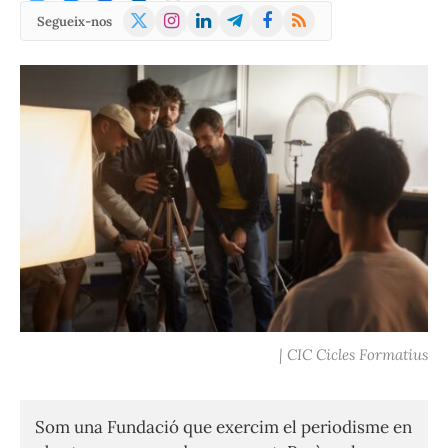
X
Instagram
LinkedIn
Telegram
Facebook
RSS
Segueix-nos
(Twitter)
| CIC Cicles Formatius
Som una Fundació que exercim el periodisme en