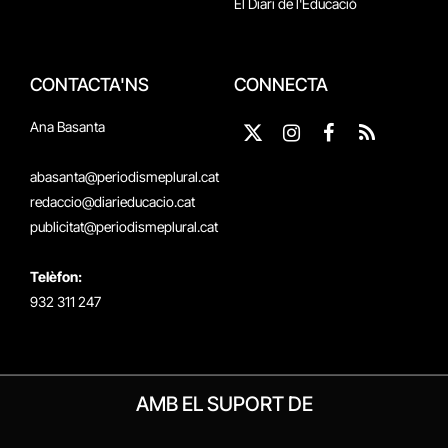
El Diari de l'Educació
CONTACTA'NS
CONNECTA
Ana Basanta
X
Instagram
Facebook
RSS
(Twitter)
abasanta@periodismeplural.cat
redaccio@diarieducacio.cat
publicitat@periodismeplural.cat
Telèfon:
932 311 247
AMB EL SUPORT DE