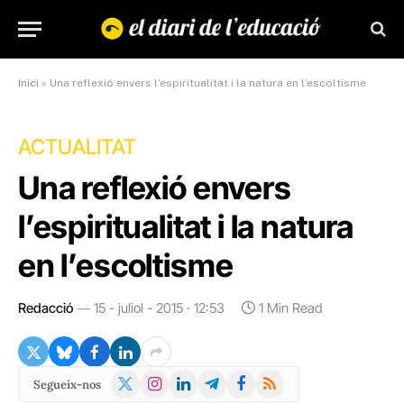
Inici
»
Una reflexió envers l’espiritualitat i la natura en l’escoltisme
ACTUALITAT
Una reflexió envers
l’espiritualitat i la natura
en l’escoltisme
Redacció
15 - juliol - 2015 · 12:53
1 Min Read
X
Instagram
LinkedIn
Telegram
Facebook
RSS
Segueix-nos
(Twitter)