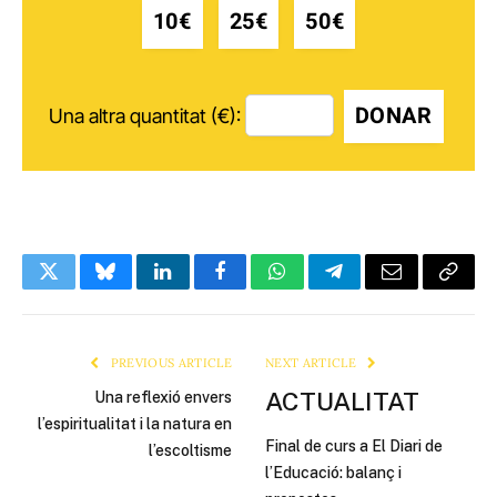
10€
25€
50€
DONAR
Una altra quantitat (€):
Twitter
Bluesky
LinkedIn
Facebook
WhatsApp
Telegram
Email
Copy
Link
PREVIOUS ARTICLE
NEXT ARTICLE
ACTUALITAT
Una reflexió envers
l’espiritualitat i la natura en
Final de curs a El Diari de
l’escoltisme
l’Educació: balanç i