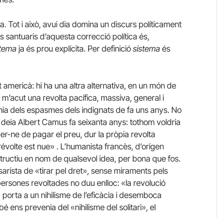
ta. Tot i això, avui dia domina un discurs políticament
ls santuaris d’aquesta correcció política és,
stema
ja és prou explícita. Per definició
sistema
és
st americà: hi ha una altra alternativa, en un món de
e m’acut una revolta pacífica, massiva, general i
 línia dels espasmes dels indignats de fa uns anys. No
 ho deia Albert Camus fa seixanta anys: tothom voldria
er-ne de pagar el preu, dur la pròpia revolta
évolte est nue» . L’humanista francès, d’orígen
tructiu en nom de qualsevol idea, per bona que fos.
sarista de «tirar pel dret», sense miraments pels
ersones revoltades no duu enlloc: «la revolució
a porta a un nihilisme de l’eficàcia i desemboca
 ens prevenia del «nihilisme del solitari», el