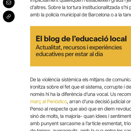
d’altres. Sobre la tortura institucionalitzada s’h
amb la policia municipal de Barcelona o a la tanc
De la violència sistèmica els mitjans de comuni
ironitza sobre el fet que el sistema, corrupte i d
només hi ha la diferència d’una vocal. Us rec
març al Periódico
, arran d’una decisió judicial 
Penso al respecte que això que en diem revoluci
sinó de molts, la majoria- quan idees i sentime
amb punyent sarcasme a l’article esmentat, triom
de temps, avergonyits, amb la cua entre les ca