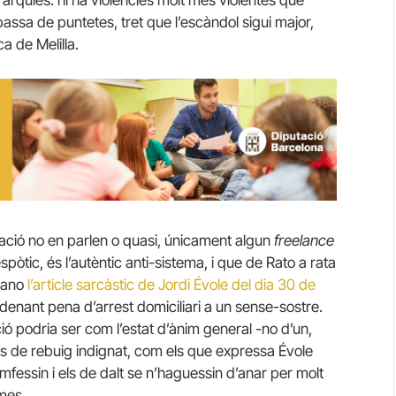
i passa de puntetes, tret que l’escàndol sigui major,
a de Melilla.
cació no en parlen o quasi, únicament algun
freelance
espòtic, és l’autèntic anti-sistema, i que de Rato a rata
omano
l’article sarcàstic de Jordi Évole del dia 30 de
ordenant pena d’arrest domiciliari a un sense-sostre.
ó podria ser com l’estat d’ànim general -no d’un,
nts de rebuig indignat, com els que expressa Évole
fessin i els de dalt se n’haguessin d’anar per molt
mes.