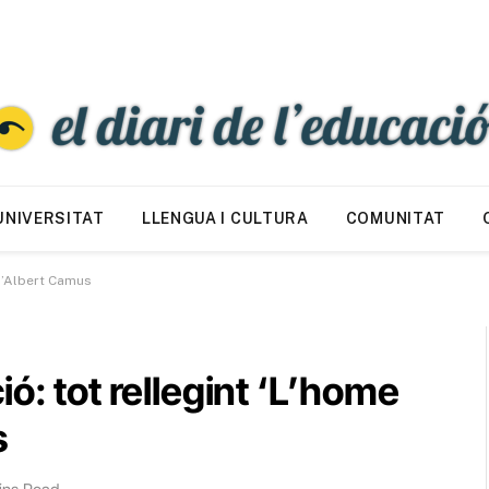
UNIVERSITAT
LLENGUA I CULTURA
COMUNITAT
 d’Albert Camus
ó: tot rellegint ‘L’home
s