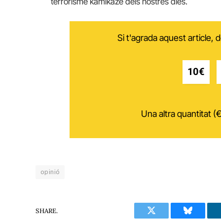
terrorisme kamikaze dels nostres dies.
Si t'agrada aquest article,
10€
Una altra quantitat (€
opinió
SHARE.
Twitter
Bluesky