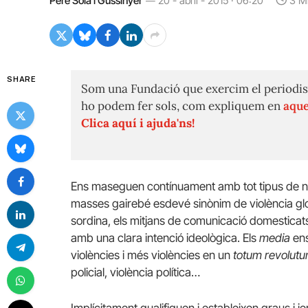
Pere Solà i Gussinyer
20 - abril - 2015 · 06:20
3 M
SHARE
Som una Fundació que exercim el periodis
ho podem fer sols, com expliquem en
aque
Clica aquí i ajuda'ns!
Ens maseguen contínuament amb tot tipus de not
masses gairebé esdevé sinònim de violència glob
sordina, els mitjans de comunicació domesticat
amb una clara intenció ideològica. Els
media
ens
violències i més violències en un
totum revolut
policial, violència política…
Implícitament qualifiquen i estableixen graus i j