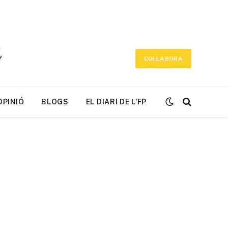
COL·LABORA
OPINIÓ
BLOGS
EL DIARI DE L’FP