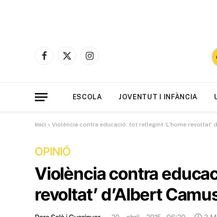
Facebook
X
Instagram
(Twitter)
ESCOLA
JOVENTUT I INFÀNCIA
Inici
»
Violència contra educació: tot rellegint ‘L’home revoltat’
OPINIÓ
Violència contra educaci
revoltat’ d’Albert Camu