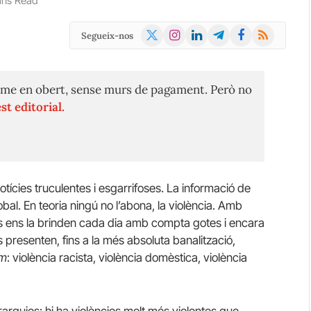
ins Read
X
Instagram
LinkedIn
Telegram
Facebook
RSS
Segueix-nos
(Twitter)
me en obert, sense murs de pagament. Però no
st editorial.
ícies truculentes i esgarrifoses. La informació de
al. En teoria ningú no l’abona, la violència. Amb
s ens la brinden cada dia amb compta gotes i encara
 presenten, fins a la més absoluta banalització,
um
: violència racista, violència domèstica, violència
erarquies: hi ha violències molt més violentes que