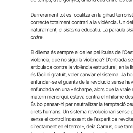
Darrerament tot es focalitza en la gihad terroris
correcte totalment contrari a la violència. Un de
naturalment, el
sistema
educatiu. La paraula
si
ordre
.
El dilema és sempre el de les pel·lícules de l’Oe
violència, que no sigui la violència? D’entrada s
articulada contra la violència estructural, en la
és fàcil ni gratuït, voler canviar el sistema. Ja
enfundar-se el guants de la revolució sense hav
enfundada en una «écharpe, alors que la vraie r
matern menorquí, estava contra el nihilisme des
És bo pensar-hi per neutralitzar la temptació ce
drets humans. Un sistema revolucionari sense p
sense el control incessant de l’esperit de revolt
directament en el terror», deia Camus, que també