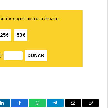
 dóna'ns suport amb una donació.
25€
50€
DONAR
):
LinkedIn
Facebook
WhatsApp
Telegram
Email
Copy