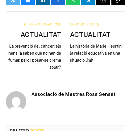
Twitter
Bluesky
LinkedIn
Facebook
WhatsApp
Telegram
Email
Copy
Link
PREVIOUS ARTICLE
NEXT ARTICLE
ACTUALITAT
ACTUALITAT
La prevenció del càncer: els
La història de Marie Heurtin:
nens ja saben que no han de
la relació educativa en una
fumar, però i posar-se crema
situació límit
solar?
Associació de Mestres Rosa Sensat
RELATED
POSTS