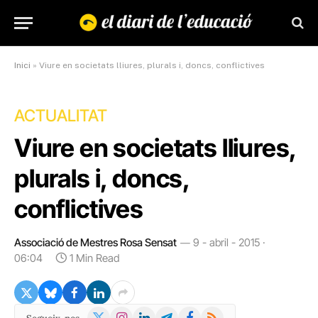
Inici
»
Viure en societats lliures, plurals i, doncs, conflictives
ACTUALITAT
Viure en societats lliures,
plurals i, doncs,
conflictives
Associació de Mestres Rosa Sensat
9 - abril - 2015 ·
06:04
1 Min Read
X
Instagram
LinkedIn
Telegram
Facebook
RSS