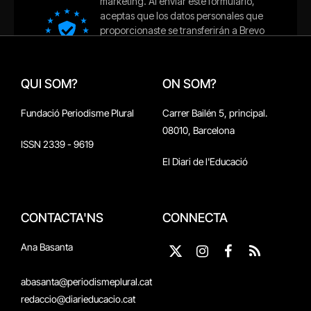
QUI SOM?
ON SOM?
Fundació Periodisme Plural
Carrer Bailén 5, principal.
08010, Barcelona
ISSN 2339 - 9619
El Diari de l'Educació
CONTACTA'NS
CONNECTA
Ana Basanta
X
Instagram
Facebook
RSS
(Twitter)
abasanta@periodismeplural.cat
redaccio@diarieducacio.cat