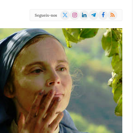
X
Instagram
LinkedIn
Telegram
Facebook
RSS
Segueix-nos
(Twitter)