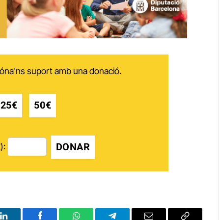
 dóna'ns suport amb una donació.
25€
50€
DONAR
):