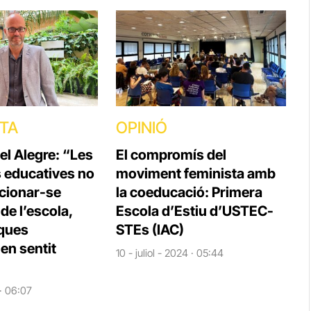
STA
OPINIÓ
el Alegre: “Les
El compromís del
s educatives no
moviment feminista amb
cionar-se
la coeducació: Primera
e l’escola,
Escola d’Estiu d’USTEC-
iques
STEs (IAC)
en sentit
10 - juliol - 2024 · 05:44
 · 06:07