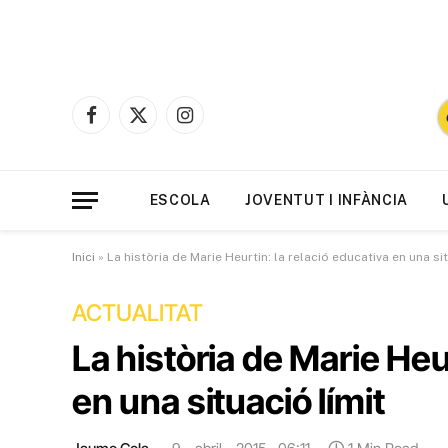
Facebook
X
Instagram
(Twitter)
ESCOLA
JOVENTUT I INFÀNCIA
Inici
»
La història de Marie Heurtin: la relació educativa en una sit
ACTUALITAT
La història de Marie Heu
en una situació límit