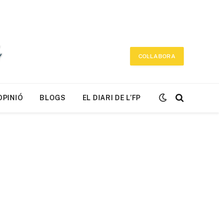
COL·LABORA
OPINIÓ
BLOGS
EL DIARI DE L’FP