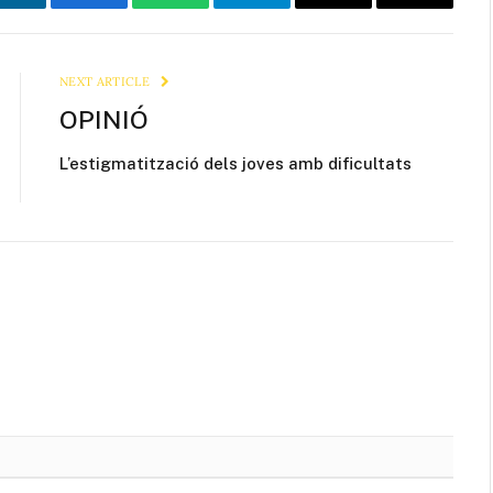
LinkedIn
Facebook
WhatsApp
Telegram
Email
Copy
Link
NEXT ARTICLE
OPINIÓ
L’estigmatització dels joves amb dificultats