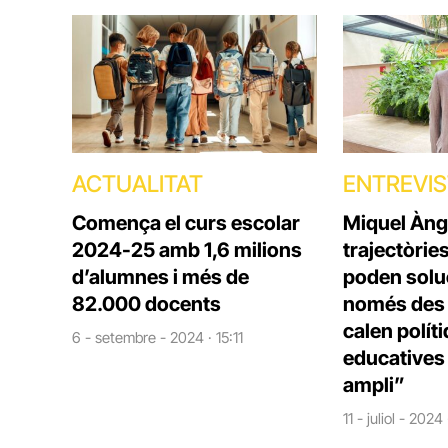
ACTUALITAT
ENTREVI
Comença el curs escolar
Miquel Àng
2024-25 amb 1,6 milions
trajectòrie
d’alumnes i més de
poden solu
82.000 docents
només des d
calen polít
6 - setembre - 2024 · 15:11
educatives 
ampli”
11 - juliol - 2024