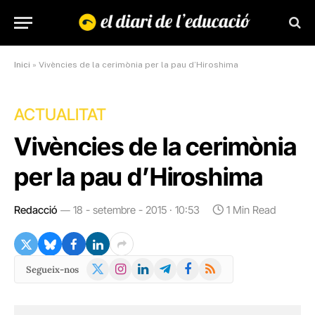
Inici
»
Vivències de la cerimònia per la pau d’Hiroshima
ACTUALITAT
Vivències de la cerimònia
per la pau d’Hiroshima
Redacció
18 - setembre - 2015 · 10:53
1 Min Read
X
Instagram
LinkedIn
Telegram
Facebook
RSS
Segueix-nos
(Twitter)