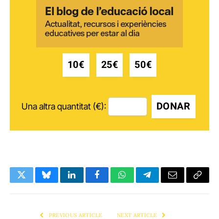
10€
25€
50€
DONAR
Una altra quantitat (€):
Twitter
Bluesky
LinkedIn
Facebook
WhatsApp
Telegram
Email
Copy
Link
PREVIOUS ARTICLE
NEXT ARTICLE