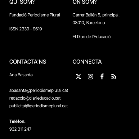
QUI SOM?
ON SOM?
Fundació Periodisme Plural
Carrer Bailén 5, principal.
08010, Barcelona
ISSN 2339 - 9619
El Diari de l'Educació
CONTACTA'NS
CONNECTA
Ana Basanta
X
Instagram
Facebook
RSS
(Twitter)
abasanta@periodismeplural.cat
redaccio@diarieducacio.cat
publicitat@periodismeplural.cat
Telèfon:
932 311 247