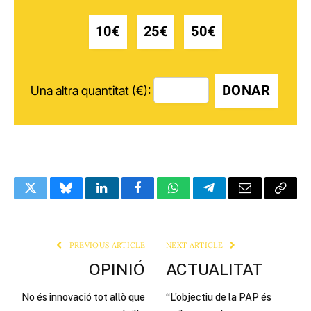
10€
25€
50€
DONAR
Una altra quantitat (€):
Twitter
Bluesky
LinkedIn
Facebook
WhatsApp
Telegram
Email
Copy
Link
PREVIOUS ARTICLE
NEXT ARTICLE
OPINIÓ
ACTUALITAT
No és innovació tot allò que
“L’objectiu de la PAP és