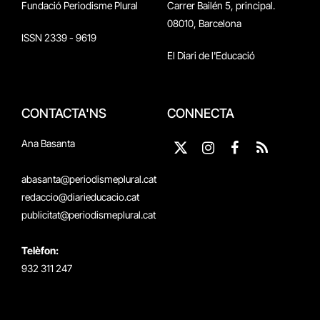
Fundació Periodisme Plural
Carrer Bailén 5, principal.
08010, Barcelona
ISSN 2339 - 9619
El Diari de l'Educació
CONTACTA'NS
CONNECTA
Ana Basanta
X
Instagram
Facebook
RSS
(Twitter)
abasanta@periodismeplural.cat
redaccio@diarieducacio.cat
publicitat@periodismeplural.cat
Telèfon:
932 311 247