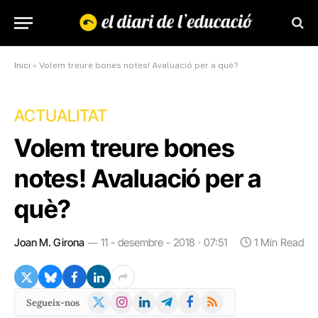
Inici
»
Volem treure bones notes! Avaluació per a què?
ACTUALITAT
Volem treure bones
notes! Avaluació per a
què?
Joan M. Girona
11 - desembre - 2018 · 07:51
1 Min Read
X
Instagram
LinkedIn
Telegram
Facebook
RSS
Segueix-nos
(Twitter)