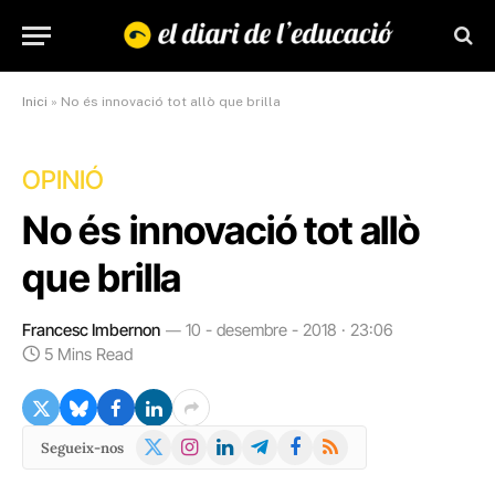
Inici
»
No és innovació tot allò que brilla
OPINIÓ
No és innovació tot allò
que brilla
Francesc Imbernon
10 - desembre - 2018 · 23:06
5 Mins Read
X
Instagram
LinkedIn
Telegram
Facebook
RSS
Segueix-nos
(Twitter)