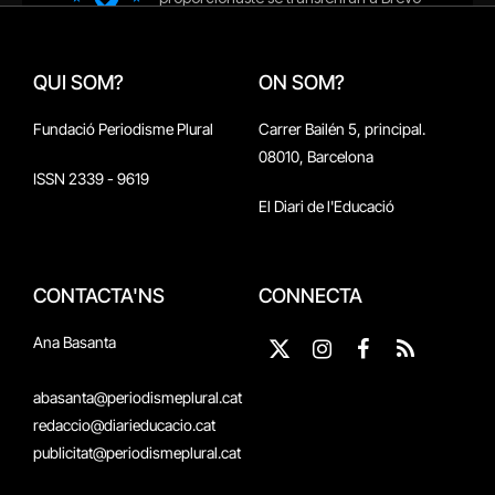
QUI SOM?
ON SOM?
Fundació Periodisme Plural
Carrer Bailén 5, principal.
08010, Barcelona
ISSN 2339 - 9619
El Diari de l'Educació
CONTACTA'NS
CONNECTA
Ana Basanta
X
Instagram
Facebook
RSS
(Twitter)
abasanta@periodismeplural.cat
redaccio@diarieducacio.cat
publicitat@periodismeplural.cat