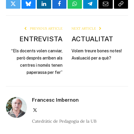
Twitter
Bluesky
LinkedIn
Facebook
WhatsApp
Telegram
Email
Copy
Link
PREVIOUS ARTICLE
NEXT ARTICLE
ENTREVISTA
ACTUALITAT
“Els docents volen canviar,
Volem treure bones notes!
però després arriben als
Avaluació per a què?
centres i només tenen
paperassa per fer”
Francesc Imbernon
X
(Twitter)
Catedràtic de Pedagogia de la UB