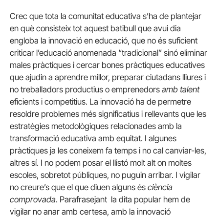
Crec que tota la comunitat educativa s’ha de plantejar
en què consisteix tot aquest batibull que avui dia
engloba la innovació en educació, que no és suficient
criticar l’educació anomenada “tradicional” sinó eliminar
males pràctiques i cercar bones pràctiques educatives
que ajudin a aprendre millor, preparar ciutadans lliures i
no treballadors productius o emprenedors
amb talent
eficients i competitius. La innovació ha de permetre
resoldre problemes més significatius i rellevants que les
estratègies metodològiques relacionades amb la
transformació educativa amb equitat. I algunes
pràctiques ja les coneixem fa temps i no cal canviar-les,
altres sí. I no podem posar el llistó molt alt on moltes
escoles, sobretot públiques, no puguin arribar. I vigilar
no creure’s que el que diuen alguns és
ciència
comprovada
. Parafrasejant la dita popular hem de
vigilar no anar amb certesa, amb la innovació