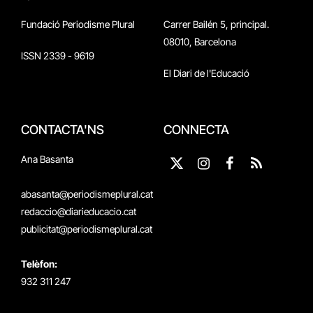
Fundació Periodisme Plural
Carrer Bailén 5, principal.
08010, Barcelona
ISSN 2339 - 9619
El Diari de l'Educació
CONTACTA'NS
CONNECTA
Ana Basanta
X
Instagram
Facebook
RSS
(Twitter)
abasanta@periodismeplural.cat
redaccio@diarieducacio.cat
publicitat@periodismeplural.cat
Telèfon:
932 311 247