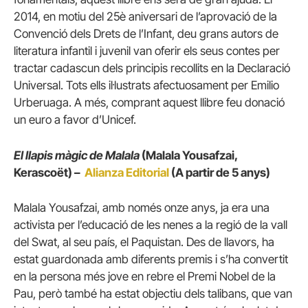
2014, en motiu del 25è aniversari de l’aprovació de la
Convenció dels Drets de l’Infant, deu grans autors de
literatura infantil i juvenil van oferir els seus contes per
tractar cadascun dels principis recollits en la Declaració
Universal. Tots ells il·lustrats afectuosament per Emilio
Urberuaga. A més, comprant aquest llibre feu donació
un euro a favor d’Unicef.
El llapis màgic de Malala
(Malala Yousafzai,
Kerascoët) –
Alianza Editorial
(A partir de 5 anys)
Malala Yousafzai, amb només onze anys, ja era una
activista per l’educació de les nenes a la regió de la vall
del Swat, al seu país, el Paquistan. Des de llavors, ha
estat guardonada amb diferents premis i s’ha convertit
en la persona més jove en rebre el Premi Nobel de la
Pau, però també ha estat objectiu dels talibans, que van