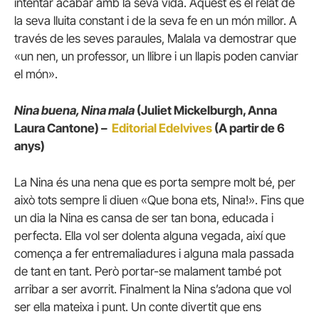
intentar acabar amb la seva vida. Aquest és el relat de
la seva lluita constant i de la seva fe en un món millor. A
través de les seves paraules, Malala va demostrar que
«un nen, un professor, un llibre i un llapis poden canviar
el món».
Nina buena, Nina mala
(Juliet Mickelburgh, Anna
Laura Cantone) –
Editorial Edelvives
(A partir de 6
anys)
La Nina és una nena que es porta sempre molt bé, per
això tots sempre li diuen «Que bona ets, Nina!». Fins que
un dia la Nina es cansa de ser tan bona, educada i
perfecta. Ella vol ser dolenta alguna vegada, així que
comença a fer entremaliadures i alguna mala passada
de tant en tant. Però portar-se malament també pot
arribar a ser avorrit. Finalment la Nina s’adona que vol
ser ella mateixa i punt. Un conte divertit que ens