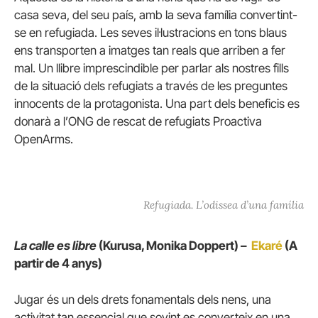
casa seva, del seu país, amb la seva família convertint-
se en refugiada. Les seves il·lustracions en tons blaus
ens transporten a imatges tan reals que arriben a fer
mal. Un llibre imprescindible per parlar als nostres fills
de la situació dels refugiats a través de les preguntes
innocents de la protagonista. Una part dels beneficis es
donarà a l’ONG de rescat de refugiats Proactiva
OpenArms.
Refugiada. L’odissea d’una família
La calle es libre
(Kurusa, Monika Doppert) –
Ekaré
(A
partir de 4 anys)
Jugar és un dels drets fonamentals dels nens, una
activitat tan essencial que sovint es converteix en una