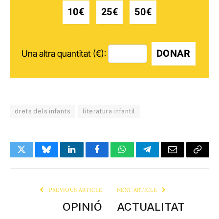
10€
25€
50€
DONAR
Una altra quantitat (€):
drets dels infants
literatura infantil
Twitter
Bluesky
LinkedIn
Facebook
WhatsApp
Telegram
Email
Copy
Link
PREVIOUS ARTICLE
NEXT ARTICLE
OPINIÓ
ACTUALITAT