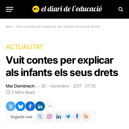
Inici
»
Vuit contes per explicar als infants els seus drets
ACTUALITAT
Vuit contes per explicar
als infants els seus drets
Mar Domènech
20 - novembre - 2017 · 07:35
5 Mins Read
X
Instagram
LinkedIn
Telegram
Facebook
RSS
Segueix-nos
(Twitter)