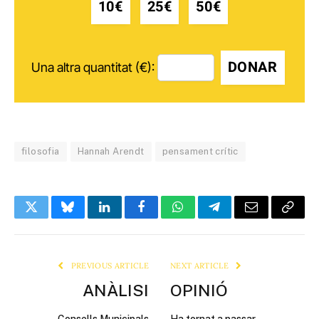
10€
25€
50€
DONAR
Una altra quantitat (€):
filosofia
Hannah Arendt
pensament crític
Twitter
Bluesky
LinkedIn
Facebook
WhatsApp
Telegram
Email
Copy
Link
PREVIOUS ARTICLE
NEXT ARTICLE
ANÀLISI
OPINIÓ