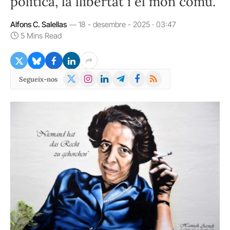
política, la llibertat i el món comú.
Alfons C. Salellas
18 - desembre - 2025 · 03:47
5 Mins Read
X
Instagram
LinkedIn
Telegram
Facebook
RSS
Segueix-nos
(Twitter)