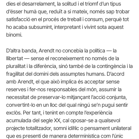
dies el desarrelament, la solitud i el triomf d’un tipus
d’ésser humà que, reduït a si mateix, només sap trobar
satisfacció en el procés de treball i consum, perquè tot
ho acaba subsumint, interpretant i vivint sota aquest
binomi.
D’altra banda, Arendt no concebia la política — la
llibertat — sense el reconeixement no només de la
pluralitat i la diferència, sinó també de la contingència i la
fragilitat del domini dels assumptes humans. D’acord
amb Arendt, el que això implica és acceptar sense
reserves i fer-nos responsables del món, assumir la
necessitat de preservar-lo mitjançant l’acció conjunta,
convertint-lo en un lloc del qual ningú se’n pugui sentir
exclòs. Per tant, i tenint en compte l’experiència
acumulada del segle XX, cal oposar-se a qualsevol
projecte totalitzador, somni idíl·lic o pensament unilateral
que es presenti de manera determinística com l’únic