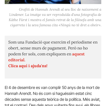
Grafiti de Hannah Arendt al seu lloc de naixement a
Lindener. La imatge va ser reproduïda d'una fotografia de
Käthe Fürst i mostra el famós retrat de la filòsofa amb una
cigarreta i la seva famosa cita «Ningú no té dret a obeir».
Som una Fundació que exercim el periodisme en
obert, sense murs de pagament. Però no ho
podem fer sols, com expliquem en
aquest
editorial.
Clica aquí i ajuda'ns!
El 4 de desembre es van complir 50 anys de la mort de
Hannah Arendt. No és com si haguéssim estat cinc
dècades sense aquesta teòrica de la política. Més aviat,
tot el contrari. Des dels anys vuitanta fins avui, els llibres,