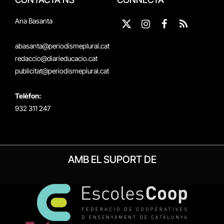
Ana Basanta
X
Instagram
Facebook
RSS
(Twitter)
abasanta@periodismeplural.cat
redaccio@diarieducacio.cat
publicitat@periodismeplural.cat
Telèfon:
932 311 247
AMB EL SUPORT DE