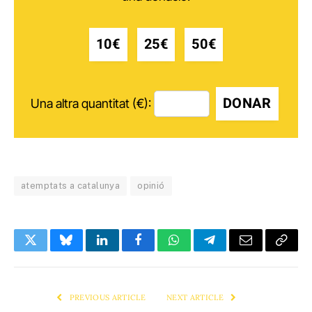
10€
25€
50€
DONAR
Una altra quantitat (€):
atemptats a catalunya
opinió
Twitter
Bluesky
LinkedIn
Facebook
WhatsApp
Telegram
Email
Copy
Link
PREVIOUS ARTICLE
NEXT ARTICLE