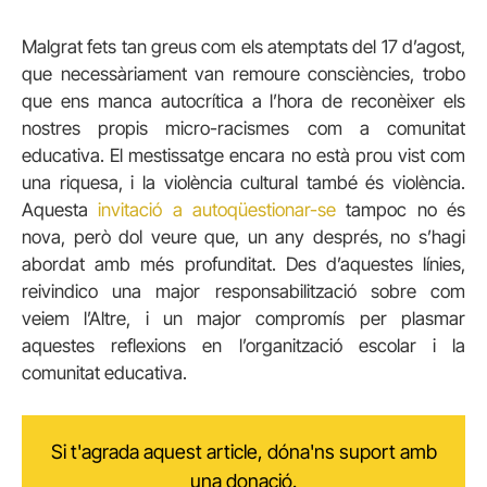
Malgrat fets tan greus com els atemptats del 17 d’agost,
que necessàriament van remoure consciències, trobo
que ens manca autocrítica a l’hora de reconèixer els
nostres propis micro-racismes com a comunitat
educativa. El mestissatge encara no està prou vist com
una riquesa, i la violència cultural també és violència.
Aquesta
invitació a autoqüestionar-se
tampoc no és
nova, però dol veure que, un any després, no s’hagi
abordat amb més profunditat. Des d’aquestes línies,
reivindico una major responsabilització sobre com
veiem l’Altre, i un major compromís per plasmar
aquestes reflexions en l’organització escolar i la
comunitat educativa.
Si t'agrada aquest article, dóna'ns suport amb
una donació.