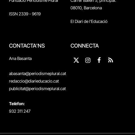
Fundació Periodisme Plural
Carrer Bailén 5, principal.
08010, Barcelona
ISSN 2339 - 9619
El Diari de l'Educació
CONTACTA'NS
CONNECTA
Ana Basanta
X
Instagram
Facebook
RSS
(Twitter)
abasanta@periodismeplural.cat
redaccio@diarieducacio.cat
publicitat@periodismeplural.cat
Telèfon:
932 311 247