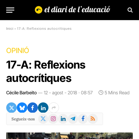
Inici
»
17-A: Reflexions autocrítiques
OPINIÓ
17-A: Reflexions
autocrítiques
Cécile Barbeito
12 - agost - 2018 · 08:57
5 Mins Read
X
Instagram
LinkedIn
Telegram
Facebook
RSS
Segueix-nos
(Twitter)