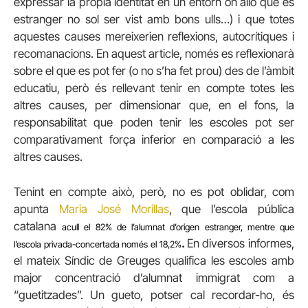
expressar la pròpia identitat en un entorn on allò que és
estranger no sol ser vist amb bons ulls…) i que totes
aquestes causes mereixerien reflexions, autocrítiques i
recomanacions. En aquest article, només es reflexionarà
sobre el que es pot fer (o no s’ha fet prou) des de l’àmbit
educatiu, però és rellevant tenir en compte totes les
altres causes, per dimensionar que, en el fons, la
responsabilitat que poden tenir les escoles pot ser
comparativament força inferior en comparació a les
altres causes.
Tenint en compte això, però, no es pot oblidar, com
apunta
Maria José Morillas
, que l’escola pública
catalana
acull el 82% de l’alumnat d’origen estranger, mentre que
.
En diversos informes,
l’escola privada-concertada només el 18,2%
el mateix Síndic de Greuges qualifica les escoles amb
major concentració d’alumnat immigrat com a
“guetitzades”.
Un gueto, potser cal recordar-ho, és