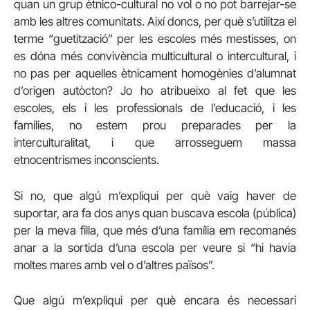
quan un grup ètnico-cultural no vol o no pot barrejar-se
amb les altres comunitats. Així doncs, per què s’utilitza el
terme “guetització” per les escoles més mestisses, on
es dóna més convivència multicultural o intercultural, i
no pas per aquelles ètnicament homogènies d’alumnat
d’origen autòcton? Jo ho atribueixo al fet que les
escoles, els i les professionals de l’educació, i les
famílies, no estem prou preparades per la
interculturalitat, i que arrosseguem massa
etnocentrismes inconscients.
Si no, que algú m’expliqui per què vaig haver de
suportar, ara fa dos anys quan buscava escola (pública)
per la meva filla, que més d’una família em recomanés
anar a la sortida d’una escola per veure si “hi havia
moltes mares amb vel o d’altres països”.
Que algú m’expliqui per què encara és necessari