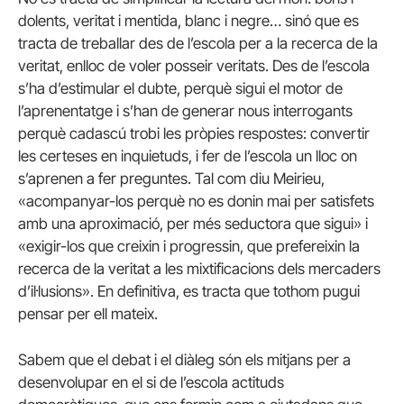
dolents, veritat i mentida, blanc i negre… sinó que es
tracta de treballar des de l’escola per a la recerca de la
veritat, enlloc de voler posseir veritats. Des de l’escola
s’ha d’estimular el dubte, perquè sigui el motor de
l’aprenentatge i s’han de generar nous interrogants
perquè cadascú trobi les pròpies respostes: convertir
les certeses en inquietuds, i fer de l’escola un lloc on
s’aprenen a fer preguntes. Tal com diu Meirieu,
«acompanyar-los perquè no es donin mai per satisfets
amb una aproximació, per més seductora que sigui» i
«exigir-los que creixin i progressin, que prefereixin la
recerca de la veritat a les mixtificacions dels mercaders
d’il·lusions». En definitiva, es tracta que tothom pugui
pensar per ell mateix.
Sabem que el debat i el diàleg són els mitjans per a
desenvolupar en el si de l’escola actituds