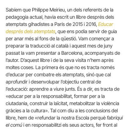
Sabíem que Philippe Meirieu, un dels referents de la
pedagogia actual, havia escrit un llibre després dels
atemptats gihadistes a París de 2015 i 2016,
Educar
després dels atemptats
, que ens podia servir de guia
per anar més al fons de la qüestió. Vam començar a
preparar la traducció al català i aquest mes de juny
passat la vam presentar a Barcelona, acompanyats de
l’autor. D’aquest llibre i de la seva visita n’hem après
moltes coses. La primera és que no es tracta només
d’educar per combatre els atemptats, sinó que cal
aprofundir i desenvolupar l’objectiu central de
l’educació: aprendre a viure junts. És a dir, es tracta de
«educar per a la responsabilitat, formar per a la
ciutadania, construir la laïcitat, metabolitzar la violència
gràcies a la cultura». Tal com diu a les conclusions del
llibre, hem de «refundar la nostra Escola perquè
fabriqui
el comú
i en responsabilitzi els seus actors, fer front al