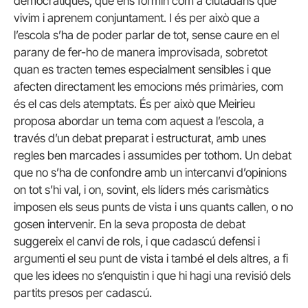
democràtiques, que ens formin com a ciutadans que
vivim i aprenem conjuntament. I és per això que a
l’escola s’ha de poder parlar de tot, sense caure en el
parany de fer-ho de manera improvisada, sobretot
quan es tracten temes especialment sensibles i que
afecten directament les emocions més primàries, com
és el cas dels atemptats. És per això que Meirieu
proposa abordar un tema com aquest a l’escola, a
través d’un debat preparat i estructurat, amb unes
regles ben marcades i assumides per tothom. Un debat
que no s’ha de confondre amb un intercanvi d’opinions
on tot s’hi val, i on, sovint, els líders més carismàtics
imposen els seus punts de vista i uns quants callen, o no
gosen intervenir. En la seva proposta de debat
suggereix el canvi de rols, i que cadascú defensi i
argumenti el seu punt de vista i també el dels altres, a fi
que les idees no s’enquistin i que hi hagi una revisió dels
partits presos per cadascú.