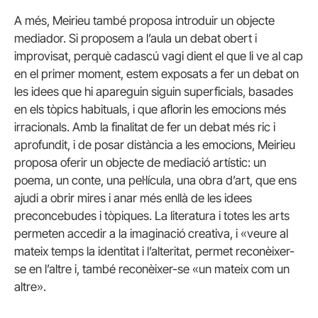
A més, Meirieu també proposa introduir un objecte
mediador. Si proposem a l’aula un debat obert i
improvisat, perquè cadascú vagi dient el que li ve al cap
en el primer moment, estem exposats a fer un debat on
les idees que hi apareguin siguin superficials, basades
en els tòpics habituals, i que aflorin les emocions més
irracionals. Amb la finalitat de fer un debat més ric i
aprofundit, i de posar distància a les emocions, Meirieu
proposa oferir un objecte de mediació artístic: un
poema, un conte, una pel·lícula, una obra d’art, que ens
ajudi a obrir mires i anar més enllà de les idees
preconcebudes i tòpiques. La literatura i totes les arts
permeten accedir a la imaginació creativa, i «veure al
mateix temps la identitat i l’alteritat, permet reconèixer-
se en l’altre i, també reconèixer-se «un mateix com un
altre».