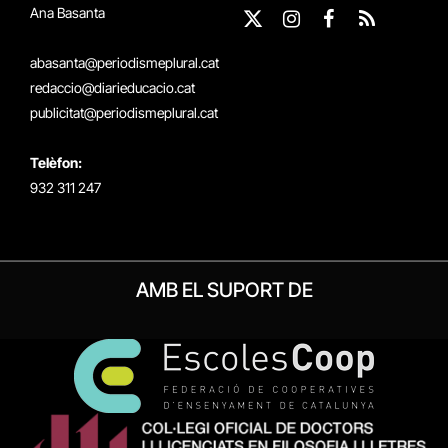
Ana Basanta
X
Instagram
Facebook
RSS
(Twitter)
abasanta@periodismeplural.cat
redaccio@diarieducacio.cat
publicitat@periodismeplural.cat
Telèfon:
932 311 247
AMB EL SUPORT DE