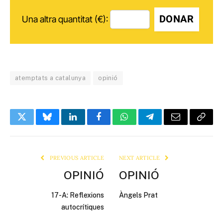
DONAR
Una altra quantitat (€):
atemptats a catalunya
opinió
Twitter
Bluesky
LinkedIn
Facebook
WhatsApp
Telegram
Email
Copy
Link
PREVIOUS ARTICLE
NEXT ARTICLE
OPINIÓ
OPINIÓ
17-A: Reflexions
Àngels Prat
autocrítiques