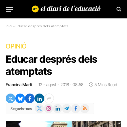
Inici
»
Educar després dels atemptats
OPINIÓ
Educar després dels
atemptats
Francina Martí
12 - agost - 2018 · 08:58
5 Mins Read
X
Instagram
LinkedIn
Telegram
Facebook
RSS
Segueix-nos
(Twitter)