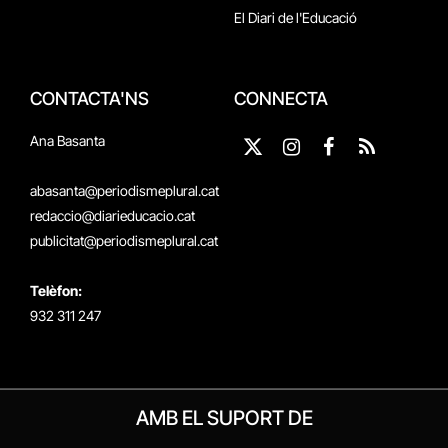
El Diari de l'Educació
CONTACTA'NS
CONNECTA
Ana Basanta
X
Instagram
Facebook
RSS
(Twitter)
abasanta@periodismeplural.cat
redaccio@diarieducacio.cat
publicitat@periodismeplural.cat
Telèfon:
932 311 247
AMB EL SUPORT DE