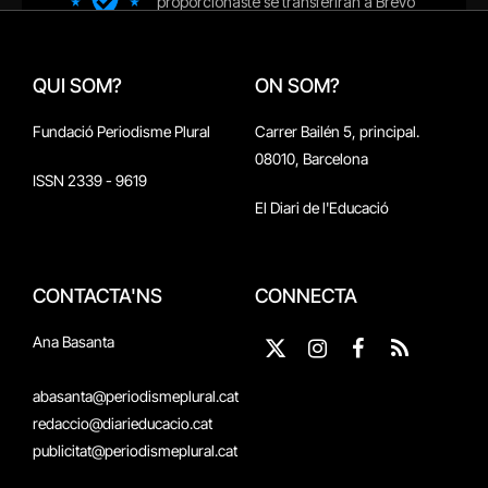
QUI SOM?
ON SOM?
Fundació Periodisme Plural
Carrer Bailén 5, principal.
08010, Barcelona
ISSN 2339 - 9619
El Diari de l'Educació
CONTACTA'NS
CONNECTA
Ana Basanta
X
Instagram
Facebook
RSS
(Twitter)
abasanta@periodismeplural.cat
redaccio@diarieducacio.cat
publicitat@periodismeplural.cat