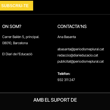
ON SOM?
CONTACTA'NS
Carrer Bailén 5, principal.
Ana Basanta
08010, Barcelona
abasanta@periodismeplural.cat
El Diari de l'Educació
redaccio@diarieducacio.cat
publicitat@periodismeplural.cat
Telèfon:
932 311 247
AMB EL SUPORT DE