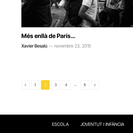
Més enllà de París…
Xavier Besalú
novembre 23, 2015
Previous
…
Next
1
2
3
4
8
ESCOLA
JOVENTUT I INFÀNCIA