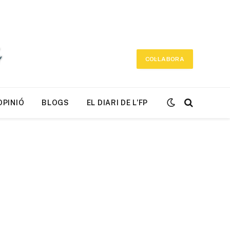
COL·LABORA
OPINIÓ
BLOGS
EL DIARI DE L’FP