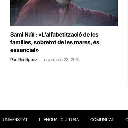
Sami Naïr: «L’alfabetització de les
famílies, sobretot de les mares, és
essencial»
Pau Rodríguez
novembre 23, 2015
UNIVERSITAT
LLENGUA I CULTURA
COMUNITAT
O