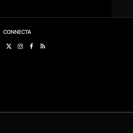
CONNECTA
X
Instagram
Facebook
RSS
(Twitter)