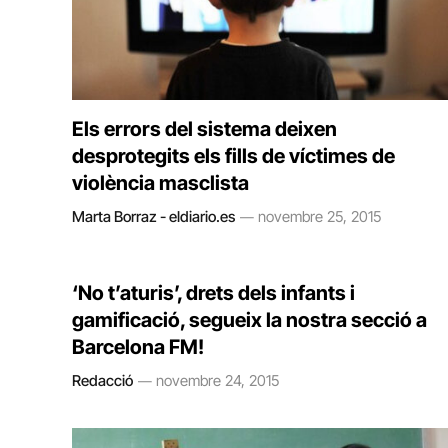
Els errors del sistema deixen
desprotegits els fills de víctimes de
violència masclista
Marta Borraz - eldiario.es
novembre 25, 2015
‘No t’aturis’, drets dels infants i
gamificació, segueix la nostra secció a
Barcelona FM!
Redacció
novembre 24, 2015