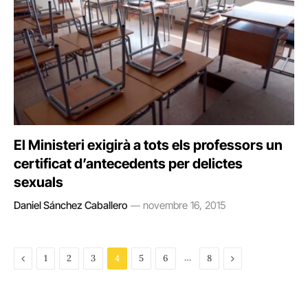
El Ministeri exigirà a tots els professors un
certificat d’antecedents per delictes
sexuals
Daniel Sánchez Caballero
novembre 16, 2015
Previous
…
Next
1
2
3
4
5
6
8