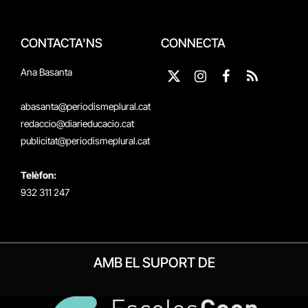
CONTACTA'NS
CONNECTA
Ana Basanta
X
Instagram
Facebook
RSS
(Twitter)
abasanta@periodismeplural.cat
redaccio@diarieducacio.cat
publicitat@periodismeplural.cat
Telèfon:
932 311 247
AMB EL SUPORT DE