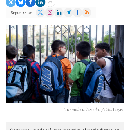
X
Instagram
LinkedIn
Telegram
Facebook
RSS
Segueix-nos
(Twitter)
Tornada a l'escola. /Edu Bayer