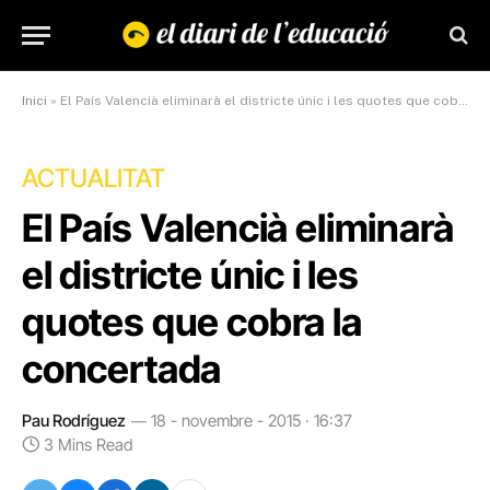
Inici
»
El País Valencià eliminarà el districte únic i les quotes que cobra la concertada
ACTUALITAT
El País Valencià eliminarà
el districte únic i les
quotes que cobra la
concertada
Pau Rodríguez
18 - novembre - 2015 · 16:37
3 Mins Read