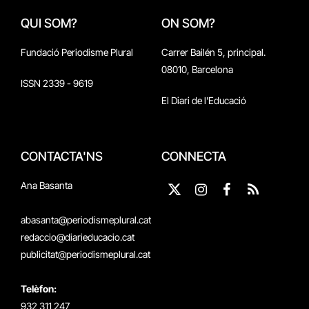
QUI SOM?
ON SOM?
Fundació Periodisme Plural
Carrer Bailén 5, principal.
08010, Barcelona
ISSN 2339 - 9619
El Diari de l'Educació
CONTACTA'NS
CONNECTA
Ana Basanta
X
Instagram
Facebook
RSS
(Twitter)
abasanta@periodismeplural.cat
redaccio@diarieducacio.cat
publicitat@periodismeplural.cat
Telèfon:
932 311 247