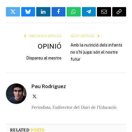
Twitter
Bluesky
LinkedIn
Facebook
WhatsApp
Telegram
Email
Copy
Link
PREVIOUS ARTICLE
NEXT ARTICLE
OPINIÓ
Amb la nutrició dels infants
no s’hi juga: són el nostre
Dispareu al mestre
futur
Pau Rodríguez
X
(Twitter)
Periodista. Exdirector del Diari de l'Educació.
RELATED
POSTS