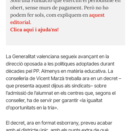
Som una Fundació que exercim el periodisme en
obert, sense murs de pagament. Però no ho
podem fer sols, com expliquem en
aquest
editorial.
Clica aquí i ajuda'ns!
La Generalitat valenciana segueix avançant en la
direcció oposada a les polítiques adoptades durant
dècades pel PP. Almenys en matèria educativa. La
conselleria de Vicent Marzà treballa ara en un decret –
que presenta aquest dijous als sindicats– sobre
l’admissió de l’alumnat en els centres que, segons el
conseller, ha de servir per garantir «la igualtat
d’oportunitats en la tria».
El decret, ara en format esborrany, preveu acabar
amb el districte únic, amb els punts extra de què