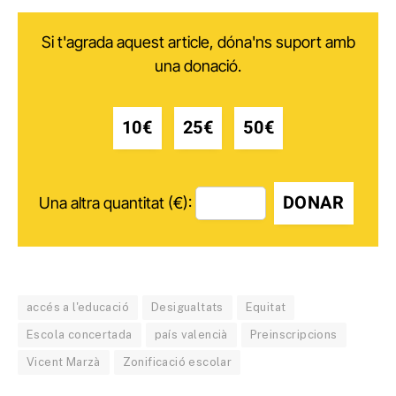
Si t'agrada aquest article, dóna'ns suport amb
una donació.
10€
25€
50€
DONAR
Una altra quantitat (€):
accés a l'educació
Desigualtats
Equitat
Escola concertada
país valencià
Preinscripcions
Vicent Marzà
Zonificació escolar