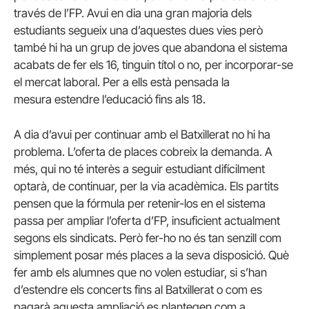
través de l’FP.
Avui en dia una gran majoria dels
estudiants segueix una d’aquestes dues vies però
també hi ha un grup de joves que abandona el sistema
acabats de fer els 16, tinguin títol o no, per incorporar-se
el mercat laboral.
Per a ells està pensada la
mesura estendre l’educació fins als 18.
A dia d’avui per continuar amb el Batxillerat no hi ha
problema.
L’oferta de places cobreix la demanda.
A
més, qui no té interès a seguir estudiant difícilment
optarà, de continuar, per la via acadèmica.
Els partits
pensen que la fórmula per retenir-los en el sistema
passa per ampliar l’oferta d’FP, insuficient actualment
segons els sindicats.
Però fer-ho no és tan senzill com
simplement posar més places a la seva disposició.
Què
fer amb els alumnes que no volen estudiar, si s’han
d’estendre els concerts fins al Batxillerat o com es
pagarà aquesta ampliació es plantegen com a