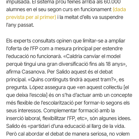
impulsada.
El sistema prou feines arriba als 60.000
alumnes en el seu segon curs en funcionament
(dada
prevista per al primer)
i la meitat d’ells va suspendre
l’any passat.
Els experts consultats opinen que limitar-se a ampliar
l’oferta de l’FP com a mesura principal per estendre
l’educació no funcionarà.
«Caldria canviar el model
perquè tingui una gran diversificació fins als 18 anys»,
afirma Casanova.
Per Salido aquest és el debat
principal.
«Quins continguts tindrà aquest tram?», es
pregunta.
López assegura que «en aquest col·lectiu [el
que deixa l’escola] és on s’ha d’actuar amb un concepte
més flexible de l’escolarització per formar-lo segons els
seus interessos. Complementar formació amb la
inserció laboral, flexibilitzar l’FP, etc», són algunes idees.
Salido és «partidari d’una educació al llarg de la vida.
Però cal abordar el debat de manera seriosa, no volem