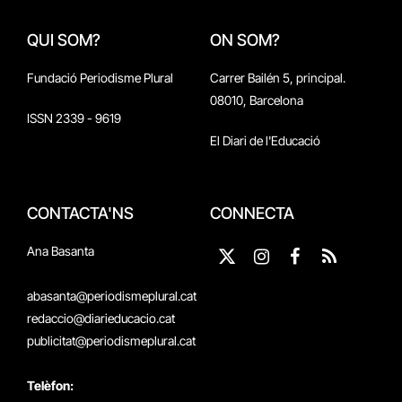
QUI SOM?
ON SOM?
Fundació Periodisme Plural
Carrer Bailén 5, principal.
08010, Barcelona
ISSN 2339 - 9619
El Diari de l'Educació
CONTACTA'NS
CONNECTA
Ana Basanta
X
Instagram
Facebook
RSS
(Twitter)
abasanta@periodismeplural.cat
redaccio@diarieducacio.cat
publicitat@periodismeplural.cat
Telèfon: