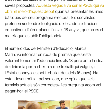
seves propostes.
Aquesta vegada va ser el PSOE qui
va
obrir el meló d’aquest debat
quan va presentar les línies
bàsiques del seu programa electoral.
Els socialistes
pretenen «estendre l’obligació de les administracions
educatives d’oferir places fins als 18 anys», que no és el
mateix que establir l’obligatorietat.
El número dos del Ministeri d’Educació, Marcial
Marín, va informar en roda de premsa que s’està
valorant fomentar l’educació fins als 18 però amb la idea
de deixar la porta oberta a que treballi qui vulgui (a
l’Estat espanyol es pot treballar des dels 16 anys).
Ha
estat desautoritzat pel seu cap, que opina que «els
terminis actuals són correctes» i es pregunta «com vol
pagar-ho» el PSOE.