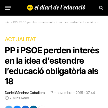
Inici
»
PP i PSOE perden interès en la idea d’estendre l’educació obligatòria als 18
ACTUALITAT
PP i PSOE perden interès
en la idea d’estendre
l’educació obligatòria als
18
Daniel Sánchez Caballero
17 - novembre - 2015 · 07:44
7 Mins Read