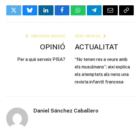
Twitter
Bluesky
LinkedIn
Facebook
WhatsApp
Telegram
Email
Copy
Link
PREVIOUS ARTICLE
NEXT ARTICLE
OPINIÓ
ACTUALITAT
Per a què serveix PISA?
“No tenen res a veure amb
els musulmans”: així explica
els atemptats als nens una
revista infantil francesa
Daniel Sánchez Caballero