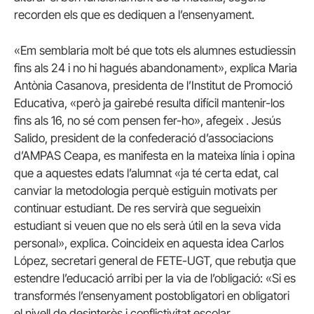
recorden els que es dediquen a l’ensenyament.
«Em semblaria molt bé que tots els alumnes estudiessin
fins als 24 i no hi hagués abandonament», explica Maria
Antònia Casanova, presidenta de l’Institut de Promoció
Educativa, «però ja gairebé resulta difícil mantenir-los
fins als 16, no sé com pensen fer-ho», afegeix .
Jesús
Salido, president de la confederació d’associacions
d’AMPAS Ceapa, es manifesta en la mateixa línia i opina
que a aquestes edats l’alumnat «ja té certa edat, cal
canviar la metodologia perquè estiguin motivats per
continuar estudiant. De res servirà que segueixin
estudiant si veuen que no els serà útil en la seva vida
personal», explica.
Coincideix en aquesta idea Carlos
López, secretari general de FETE-UGT, que rebutja que
estendre l’educació arribi per la via de l’obligació: «Si es
transformés l’ensenyament postobligatori en obligatori
el nivell de desinterès i conflictivitat escolar