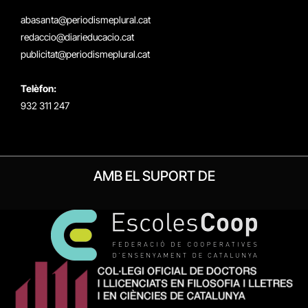
(Twitter)
abasanta@periodismeplural.cat
redaccio@diarieducacio.cat
publicitat@periodismeplural.cat
Telèfon:
932 311 247
AMB EL SUPORT DE