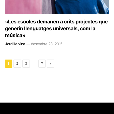
«Les escoles demanen a crits projectes que
generin llenguatges universals, com la
música»
Jordi Molina
desembre 23, 2015
…
Next
1
2
3
7