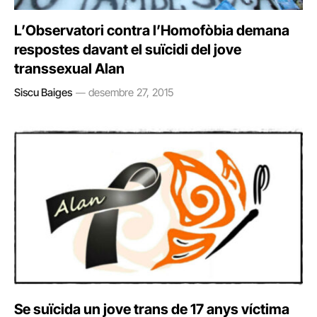
L’Observatori contra l’Homofòbia demana
respostes davant el suïcidi del jove
transsexual Alan
Siscu Baiges
desembre 27, 2015
Se suïcida un jove trans de 17 anys víctima