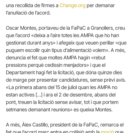
una recollida de firmes a
Change.org
per demanar
l’anul·lació de l’acord.
Oscar Montes, portaveu de la FaPaC a Granollers, creu
que l’acord «deixa a l’aire totes les AMPA que ho han
gestionat durant anys» i afegeix que veuen perillar «que
puguem escollir quin tipus d’alimentació volem». A més,
denuncia el fet que moltes AMPA hagin «rebut
pressions perquè cedissin menjadors» i que el
Departament hagi fet la licitació, que dóna quinze dies
de marge per presentar candidatures, sense prèvi avís.
«La primera abans del 15 de juliol quan les AMPA no
estan actives […] i ara el 2 de desembre, abans del
pont, treuen la licitació sense avisar, tot i que portem
setmanes demanant reunions» es queixa Montes.
A més, Àlex Castillo, president de la FaPaC, remarca el
fet que l’acord marc entra en col·lisió amb la
moció
que