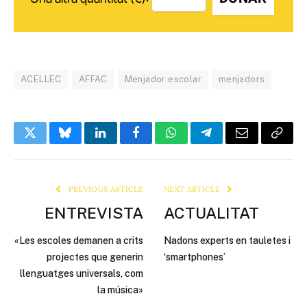
ACELLEC
AFFAC
Menjador escolar
menjadors
Twitter
Bluesky
LinkedIn
Facebook
WhatsApp
Telegram
Email
Copy
Link
PREVIOUS ARTICLE
NEXT ARTICLE
ENTREVISTA
ACTUALITAT
«Les escoles demanen a crits
Nadons experts en tauletes i
projectes que generin
‘smartphones’
llenguatges universals, com
la música»