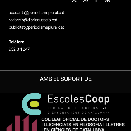
X
Instagram
Facebook
RSS
(Twitter)
abasanta@periodismeplural.cat
redaccio@diarieducacio.cat
publicitat@periodismeplural.cat
Telèfon:
932 311 247
AMB EL SUPORT DE