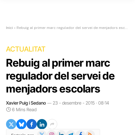
Inici
»
Rebuig al primer marc regulador del servei de menjadors escolars
ACTUALITAT
Rebuig al primer marc
regulador del servei de
menjadors escolars
Xavier Puig i Sedano
23 - desembre - 2015 · 08:14
6 Mins Read
X
Instagram
LinkedIn
Telegram
Facebook
RSS