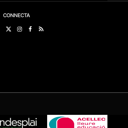
CONNECTA
X
Instagram
Facebook
RSS
(Twitter)