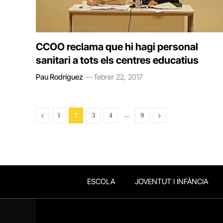
CCOO reclama que hi hagi personal
sanitari a tots els centres educatius
Pau Rodríguez
febrer 22, 2017
Previous
…
Next
1
2
3
4
9
ESCOLA
JOVENTUT I INFÀNCIA