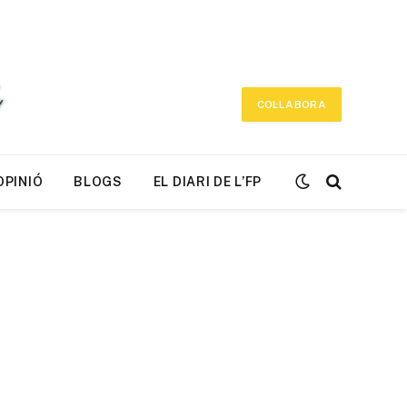
COL·LABORA
OPINIÓ
BLOGS
EL DIARI DE L’FP