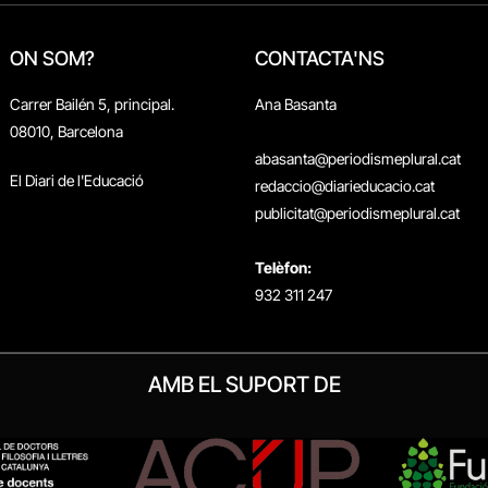
ON SOM?
CONTACTA'NS
Carrer Bailén 5, principal.
Ana Basanta
08010, Barcelona
abasanta@periodismeplural.cat
El Diari de l'Educació
redaccio@diarieducacio.cat
publicitat@periodismeplural.cat
Telèfon:
932 311 247
AMB EL SUPORT DE