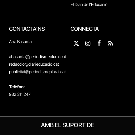
El Diari de l'Educació
CONTACTA'NS
CONNECTA
Ana Basanta
X
Instagram
Facebook
RSS
(Twitter)
abasanta@periodismeplural.cat
redaccio@diarieducacio.cat
publicitat@periodismeplural.cat
Telèfon:
932 311 247
AMB EL SUPORT DE