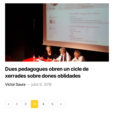
Dues pedagogues obren un cicle de
xerrades sobre dones oblidades
Víctor Saura
juliol 9, 2018
Previous
Next
1
2
3
4
5