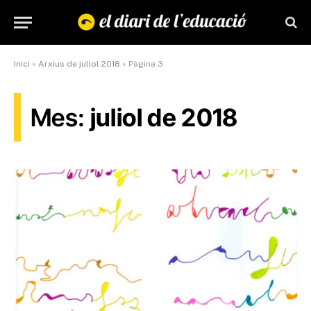
Inici
»
Arxius de juliol 2018
»
Pàgina 3
Mes:
juliol de 2018