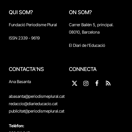
QUI SOM?
ON SOM?
Fundació Periodisme Plural
Carrer Bailén 5, principal.
08010, Barcelona
ISSN 2339 - 9619
El Diari de l'Educació
CONTACTA'NS
CONNECTA
Ana Basanta
X
Instagram
Facebook
RSS
(Twitter)
abasanta@periodismeplural.cat
redaccio@diarieducacio.cat
publicitat@periodismeplural.cat
Telèfon: