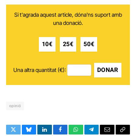
Si t'agrada aquest article, dóna'ns suport amb
una donació.
10€
25€
50€
DONAR
Una altra quantitat (€):
opinió
Twitter
Bluesky
LinkedIn
Facebook
WhatsApp
Telegram
Email
Copy