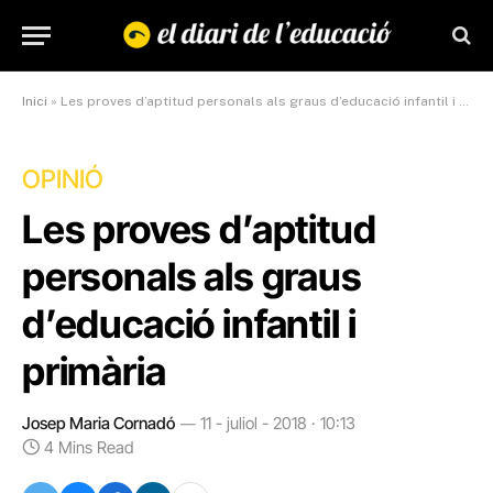
Inici
»
Les proves d’aptitud personals als graus d’educació infantil i primària
OPINIÓ
Les proves d’aptitud
personals als graus
d’educació infantil i
primària
Josep Maria Cornadó
11 - juliol - 2018 · 10:13
4 Mins Read