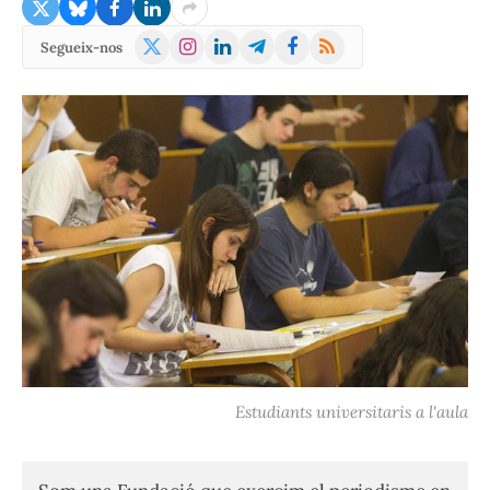
X
Instagram
LinkedIn
Telegram
Facebook
RSS
Segueix-nos
(Twitter)
Estudiants universitaris a l'aula