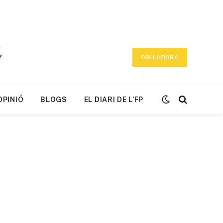
COL·LABORA
OPINIÓ
BLOGS
EL DIARI DE L’FP