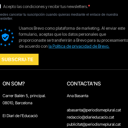
ON SOM?
CONTACTA'NS
Carrer Bailén 5, principal.
Ana Basanta
08010, Barcelona
abasanta@periodismeplural.cat
El Diari de l'Educació
redaccio@diarieducacio.cat
publicitat@periodismeplural.cat