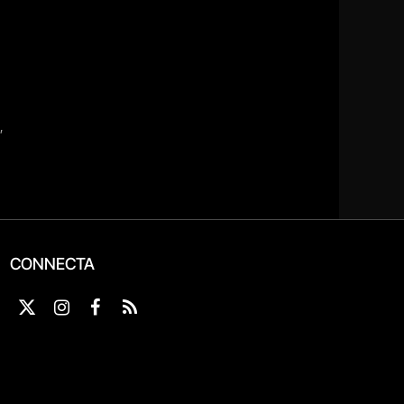
CONNECTA
X
Instagram
Facebook
RSS
(Twitter)