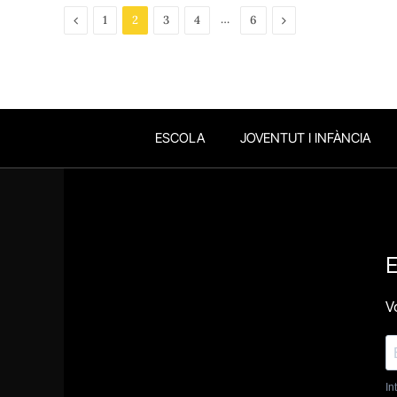
Previous
…
Next
1
2
3
4
6
ESCOLA
JOVENTUT I INFÀNCIA