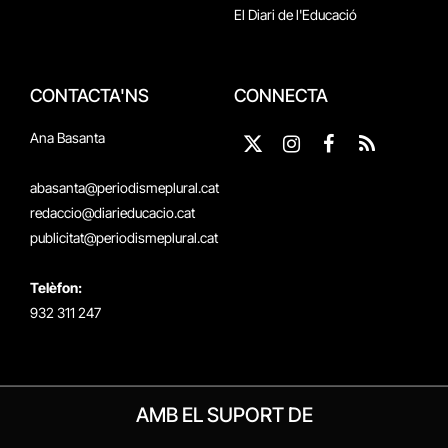
El Diari de l'Educació
CONTACTA'NS
CONNECTA
Ana Basanta
X
Instagram
Facebook
RSS
(Twitter)
abasanta@periodismeplural.cat
redaccio@diarieducacio.cat
publicitat@periodismeplural.cat
Telèfon:
932 311 247
AMB EL SUPORT DE