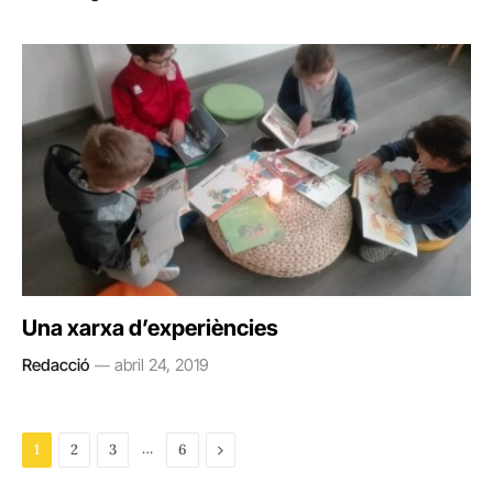
Una xarxa d’experiències
Redacció
abril 24, 2019
…
Next
1
2
3
6