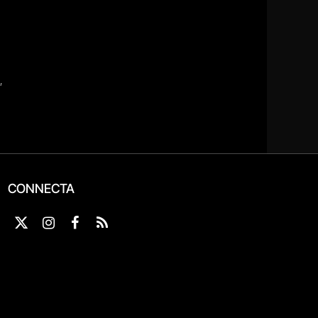
CONNECTA
X
Instagram
Facebook
RSS
(Twitter)