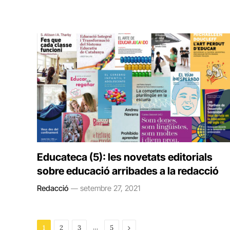
Educateca (5): les novetats editorials
sobre educació arribades a la redacció
Redacció
setembre 27, 2021
…
Next
1
2
3
5