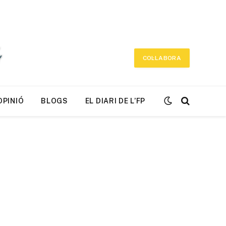
COL·LABORA
OPINIÓ
BLOGS
EL DIARI DE L’FP