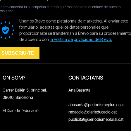
ON SOM?
CONTACTA'NS
Carrer Bailén 5, principal.
Ana Basanta
08010, Barcelona
abasanta@periodismeplural.cat
El Diari de l'Educació
redaccio@diarieducacio.cat
publicitat@periodismeplural.cat