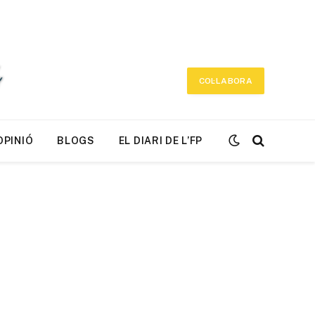
COL·LABORA
OPINIÓ
BLOGS
EL DIARI DE L’FP