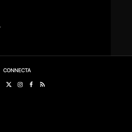
CONNECTA
X
Instagram
Facebook
RSS
(Twitter)