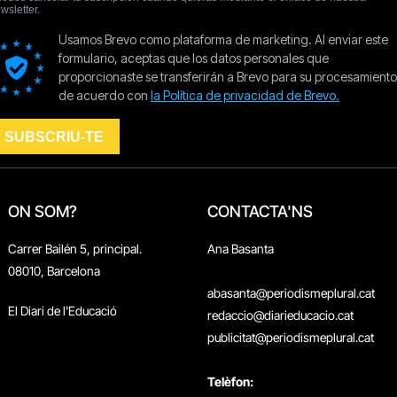
ON SOM?
CONTACTA'NS
Carrer Bailén 5, principal.
Ana Basanta
08010, Barcelona
abasanta@periodismeplural.cat
El Diari de l'Educació
redaccio@diarieducacio.cat
publicitat@periodismeplural.cat
Telèfon: