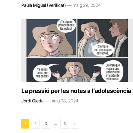
Paula Miguel (Verificat)
maig 29, 2024
La pressió per les notes a l’adolescència
Jordi Ojeda
maig 28, 2024
…
Next
1
2
3
6