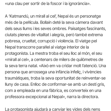
«una clau per sortir de la foscor i la ignorància».
A ‘Katmandú, un mirall al cel’, Nepal és un personatge
més de la pel·lícula. Bollaín deté la seva càmera davant
dels seus llums i les seves ombres. Paisatges fascinants,
ciutats plenes de vitalitat i alegria, però també extrema
pobresa, crueltat, corrupció i violència. El viatge pel
Nepal transcorre paral·lel al viatge interior de la
protagonista. La mestra troba el seu lloc al món, el seu
«mirall al cel», a centenars de milers de quilòmetres de
la seva terra natal. «Això em va cridar molt l’atenció. Una
persona que arrossega una infància infeliç, i vivències
traumàtiques, troba la seva oportunitat de reinventar-se
lluny de casa. Enlloc de conformar-se amb un destí gris,
com a empleada en una fàbrica, es converteix en una
professora excepcional al Nepal», narra la directora.
La protagonista ajudarà a canviar les vides dels nens