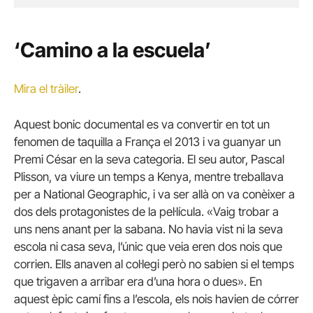
‘Camino a la escuela’
Mira el tràiler
.
Aquest bonic documental es va convertir en tot un
fenomen de taquilla a França el 2013 i va guanyar un
Premi César en la seva categoria. El seu autor, Pascal
Plisson, va viure un temps a Kenya, mentre treballava
per a National Geographic, i va ser allà on va conèixer a
dos dels protagonistes de la pel·lícula. «Vaig trobar a
uns nens anant per la sabana. No havia vist ni la seva
escola ni casa seva, l’únic que veia eren dos nois que
corrien. Ells anaven al col·legi però no sabien si el temps
que trigaven a arribar era d’una hora o dues». En
aquest èpic camí fins a l’escola, els nois havien de córrer