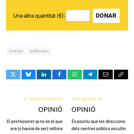
DONAR
Una altra quantitat (€):
cinema
pel·lícules
Twitter
Bluesky
LinkedIn
Facebook
WhatsApp
Telegram
Email
Copy
Link
PREVIOUS ARTICLE
NEXT ARTICLE
OPINIÓ
OPINIÓ
El professorat ja no és el que
És positiu que les direccions
era (o hauria de ser): millora
dels centres públics escullin