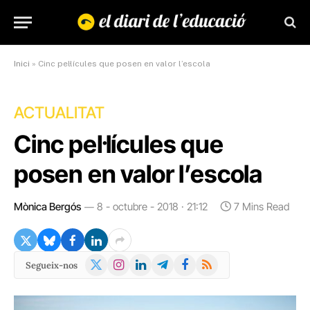
Inici
»
Cinc pel·lícules que posen en valor l’escola
ACTUALITAT
Cinc pel·lícules que
posen en valor l’escola
Mònica Bergós
8 - octubre - 2018 · 21:12
7 Mins Read
X
Instagram
LinkedIn
Telegram
Facebook
RSS
Segueix-nos
(Twitter)