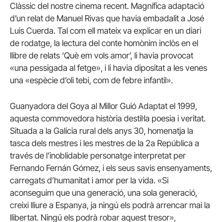
Clàssic del nostre cinema recent. Magnífica adaptació
d’un relat de Manuel Rivas que havia embadalit a José
Luis Cuerda. Tal com ell mateix va explicar en un diari
de rodatge, la lectura del conte homònim inclòs en el
llibre de relats ‘Què em vols amor’, li havia provocat
«una pessigada al fetge», i li havia dipositat a les venes
una «espècie d’oli tebi, com de febre infantil».
Guanyadora del Goya al Millor Guió Adaptat el 1999,
aquesta commovedora història destil·la poesia i veritat.
Situada a la Galícia rural dels anys 30, homenatja la
tasca dels mestres i les mestres de la 2a República a
través de l’inoblidable personatge interpretat per
Fernando Fernán Gómez, i els seus savis ensenyaments,
carregats d’humanitat i amor per la vida. «Si
aconseguim que una generació, una sola generació,
creixi lliure a Espanya, ja ningú els podrà arrencar mai la
llibertat. Ningú els podrà robar aquest tresor»,