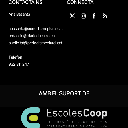
CONTACTA'NS
CONNECTA
Ana Basanta
X
Instagram
Facebook
RSS
(Twitter)
abasanta@periodismeplural.cat
redaccio@diarieducacio.cat
publicitat@periodismeplural.cat
Telèfon:
932 311 247
AMB EL SUPORT DE