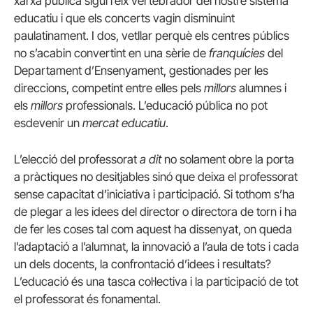
xarxa pública sigui l’eix vertebrador del nostre sistema
educatiu i que els concerts vagin disminuint
paulatinament. I dos, vetllar perquè els centres públics
no s’acabin convertint en una sèrie de
franquícies
del
Departament d’Ensenyament, gestionades per les
direccions, competint entre elles pels
millors
alumnes i
els
millors
professionals. L’educació pública no pot
esdevenir un
mercat educatiu
.
L’elecció del professorat
a dit
no solament obre la porta
a pràctiques no desitjables sinó que deixa el professorat
sense capacitat d’iniciativa i participació. Si tothom s’ha
de plegar a les idees del director o directora de torn i ha
de fer les coses tal com aquest ha dissenyat, on queda
l’adaptació a l’alumnat, la innovació a l’aula de tots i cada
un dels docents, la confrontació d’idees i resultats?
L’educació és una tasca col·lectiva i la participació de tot
el professorat és fonamental.