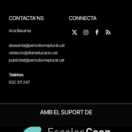
CONTACTA'NS
CONNECTA
Ana Basanta
X
Instagram
Facebook
RSS
(Twitter)
abasanta@periodismeplural.cat
redaccio@diarieducacio.cat
publicitat@periodismeplural.cat
Telèfon:
932 311 247
AMB EL SUPORT DE