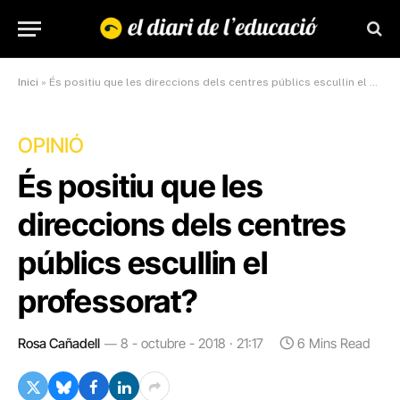
Inici
»
És positiu que les direccions dels centres públics escullin el professorat?
OPINIÓ
És positiu que les
direccions dels centres
públics escullin el
professorat?
Rosa Cañadell
8 - octubre - 2018 · 21:17
6 Mins Read