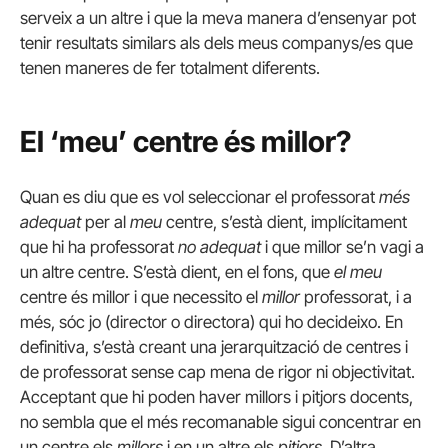
serveix a un altre i que la meva manera d’ensenyar pot
tenir resultats similars als dels meus companys/es que
tenen maneres de fer totalment diferents.
El ‘meu’ centre és millor?
Quan es diu que es vol seleccionar el professorat
més
adequat
per al
meu
centre, s’està dient, implícitament
que hi ha professorat
no adequat
i que millor se’n vagi a
un altre centre. S’està dient, en el fons, que
el meu
centre és millor i que necessito el
millor
professorat, i a
més, sóc jo (director o directora) qui ho decideixo. En
definitiva, s’està creant una jerarquització de centres i
de professorat sense cap mena de rigor ni objectivitat.
Acceptant que hi poden haver millors i pitjors docents,
no sembla que el més recomanable sigui concentrar en
un centre els
millors
i en un altre els
pitjors
. D’altra