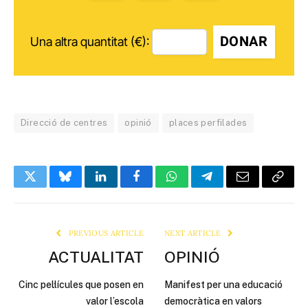
DONAR
Una altra quantitat (€):
Direcció de centres
opinió
places perfilades
Twitter
Bluesky
LinkedIn
Facebook
WhatsApp
Telegram
Email
Copy
Link
PREVIOUS ARTICLE
NEXT ARTICLE
ACTUALITAT
OPINIÓ
Cinc pel·lícules que posen en
Manifest per una educació
valor l’escola
democràtica en valors