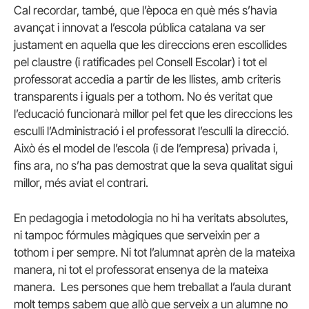
Cal recordar, també, que l’època en què més s’havia
avançat i innovat a l’escola pública catalana va ser
justament en aquella que les direccions eren escollides
pel claustre (i ratificades pel Consell Escolar) i tot el
professorat accedia a partir de les llistes, amb criteris
transparents i iguals per a tothom. No és veritat que
l’educació funcionarà millor pel fet que les direccions les
esculli l’Administració i el professorat l’esculli la direcció.
Això és el model de l’escola (i de l’empresa) privada i,
fins ara, no s’ha pas demostrat que la seva qualitat sigui
millor, més aviat el contrari.
En pedagogia i metodologia no hi ha veritats absolutes,
ni tampoc fórmules màgiques que serveixin per a
tothom i per sempre. Ni tot l’alumnat aprèn de la mateixa
manera, ni tot el professorat ensenya de la mateixa
manera. Les persones que hem treballat a l’aula durant
molt temps sabem que allò que serveix a un alumne no