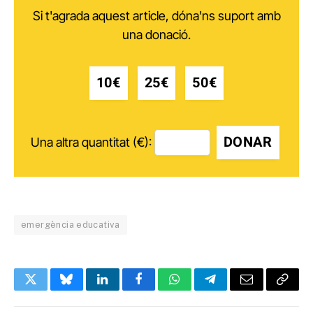
Si t'agrada aquest article, dóna'ns suport amb
una donació.
10€
25€
50€
DONAR
Una altra quantitat (€):
emergència educativa
Twitter
Bluesky
LinkedIn
Facebook
WhatsApp
Telegram
Email
Copy
Link