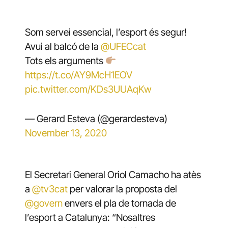
Som servei essencial, l’esport és segur!
Avui al balcó de la
@UFECcat
Tots els arguments
https://t.co/AY9McH1EOV
pic.twitter.com/KDs3UUAqKw
— Gerard Esteva (@gerardesteva)
November 13, 2020
El Secretari General Oriol Camacho ha atès
a
@tv3cat
per valorar la proposta del
@govern
envers el pla de tornada de
l’esport a Catalunya: “Nosaltres