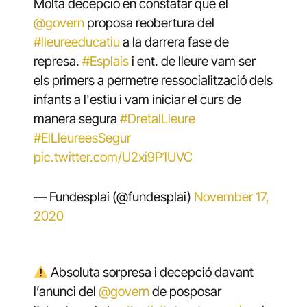
Molta decepció en constatar que el
@govern
proposa reobertura del
#lleureeducatiu
a la darrera fase de
represa.
#Esplais
i ent. de lleure vam ser
els primers a permetre ressocialització dels
infants a l'estiu i vam iniciar el curs de
manera segura
#DretalLleure
#ElLleureesSegur
pic.twitter.com/U2xi9P1UVC
— Fundesplai (@fundesplai)
November 17,
2020
Absoluta sorpresa i decepció davant
l’anunci del
@govern
de posposar