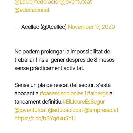
@LaConfederacio
@joventutcat
@educaciocat
— Acellec (@Acellec)
November 17, 2020
No podem prolongar la impossibilitat de
treballar fins al gener desprès de 8 mesos
sense pràcticament activitat.
Sense un pla de rescat del sector, s'està
abocant a
#casesdecolonies
i
#albergs
al
tancament definitiu.
#ElLleureÉsSegur
@joventutcat
@educaciocat
@empresacat
https://t.co/bSYqdxu5YU