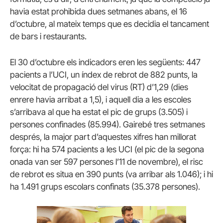
havia estat prohibida dues setmanes abans, el 16
d’octubre, al mateix temps que es decidia el tancament
de bars i restaurants.
El 30 d’octubre els indicadors eren les següents: 447
pacients a l’UCI, un índex de rebrot de 882 punts, la
velocitat de propagació del virus (RT) d’1,29 (dies
enrere havia arribat a 1,5), i aquell dia a les escoles
s’arribava al que ha estat el pic de grups (3.505) i
persones confinades (85.994). Gairebé tres setmanes
després, la major part d’aquestes xifres han millorat
força: hi ha 574 pacients a les UCI (el pic de la segona
onada van ser 597 persones l’11 de novembre), el risc
de rebrot es situa en 390 punts (va arribar als 1.046); i hi
ha 1.491 grups escolars confinats (35.378 persones).