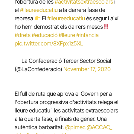
l’obertura de les
#activitatsextraescolars
i
el
#lleureeducatiu
a la darrera fase de
represa
El
#lleureeducatiu
és segur i així
ho hem demostrat els darrers mesos
#drets
#educació
#lleure
#infància
pic.twitter.com/8XFpx1z5XL
— La Confederació Tercer Sector Social
(@LaConfederacio)
November 17, 2020
El full de ruta que aprova el Govern per a
l'obertura progressiva d'activitats relega el
lleure educatiu i les activitats extraescolars
a la quarta fase, a finals de gener. Una
autèntica barbaritat.
@pimec
@ACCAC_