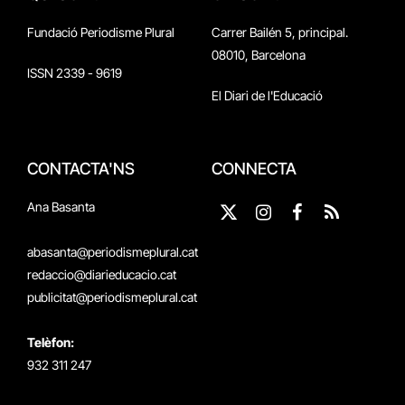
Fundació Periodisme Plural
Carrer Bailén 5, principal.
08010, Barcelona
ISSN 2339 - 9619
El Diari de l'Educació
CONTACTA'NS
CONNECTA
Ana Basanta
X
Instagram
Facebook
RSS
(Twitter)
abasanta@periodismeplural.cat
redaccio@diarieducacio.cat
publicitat@periodismeplural.cat
Telèfon:
932 311 247