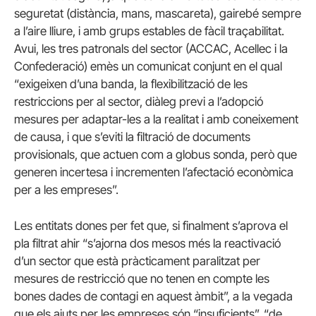
seguretat (distància, mans, mascareta), gairebé sempre
a l’aire lliure, i amb grups estables de fàcil traçabilitat.
Avui, les tres patronals del sector (ACCAC, Acellec i la
Confederació) emès un comunicat conjunt en el qual
“exigeixen d’una banda, la flexibilització de les
restriccions per al sector, diàleg previ a l’adopció
mesures per adaptar-les a la realitat i amb coneixement
de causa, i que s’eviti la filtració de documents
provisionals, que actuen com a globus sonda, però que
generen incertesa i incrementen l’afectació econòmica
per a les empreses”.
Les entitats dones per fet que, si finalment s’aprova el
pla filtrat ahir “s’ajorna dos mesos més la reactivació
d’un sector que està pràcticament paralitzat per
mesures de restricció que no tenen en compte les
bones dades de contagi en aquest àmbit”, a la vegada
que els ajuts per les empreses són “insuficients”, “de