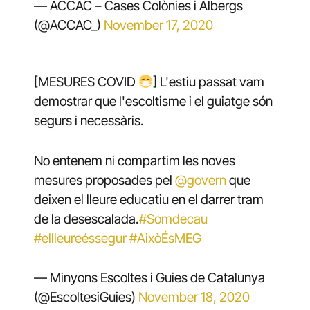
— ACCAC – Cases Colònies i Albergs
(@ACCAC_)
November 17, 2020
[MESURES COVID
] L'estiu passat vam
demostrar que l'escoltisme i el guiatge són
segurs i necessàris.
No entenem ni compartim les noves
mesures proposades pel
@govern
que
deixen el lleure educatiu en el darrer tram
de la desescalada.
#Somdecau
#ellleureéssegur
#AixòÉsMEG
— Minyons Escoltes i Guies de Catalunya
(@EscoltesiGuies)
November 18, 2020