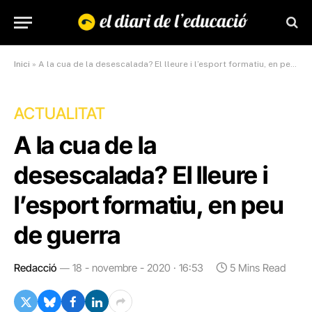
Inici
»
A la cua de la desescalada? El lleure i l’esport formatiu, en peu de guerra
ACTUALITAT
A la cua de la
desescalada? El lleure i
l’esport formatiu, en peu
de guerra
Redacció
18 - novembre - 2020 · 16:53
5 Mins Read