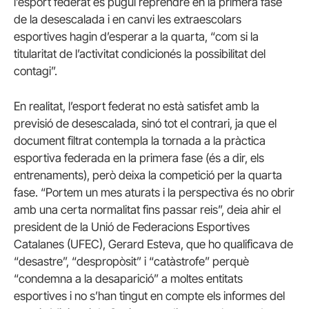
l’esport federat es pugui reprendre en la primera fase
de la desescalada i en canvi les extraescolars
esportives hagin d’esperar a la quarta, “com si la
titularitat de l’activitat condicionés la possibilitat del
contagi”.
En realitat, l’esport federat no està satisfet amb la
previsió de desescalada, sinó tot el contrari, ja que el
document filtrat contempla la tornada a la pràctica
esportiva federada en la primera fase (és a dir, els
entrenaments), però deixa la competició per la quarta
fase. “Portem un mes aturats i la perspectiva és no obrir
amb una certa normalitat fins passar reis”, deia ahir el
president de la Unió de Federacions Esportives
Catalanes (UFEC), Gerard Esteva, que ho qualificava de
“desastre”, “despropòsit” i “catàstrofe” perquè
“condemna a la desaparició” a moltes entitats
esportives i no s’han tingut en compte els informes del