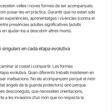
ecessiten velles i noves formes de ser acompanyats.
om posar-les en pràctica. Garantir que no estan sols
n experiències, aprenentatges i vivències (contra el
entre presències adultes significatives (adults
s en ajudar-los a descobrir altres mons).
 singulars en cada etapa evolutiva
inar al costat i compartir. Les formes
apa evolutiva. Quan diferents treballs insisteixen en
 posar matisacions. No els acompanyem perquè el món
ostat àngels de la guarda protectors) sinó perque
s desconeguts, que necessiten orientacions,
cte a les invasions d’un món que no respecta la