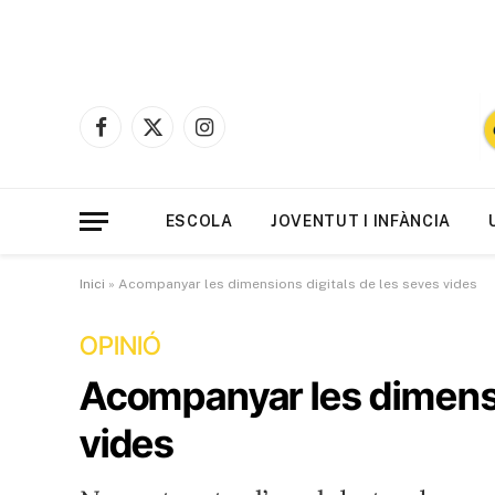
Facebook
X
Instagram
(Twitter)
ESCOLA
JOVENTUT I INFÀNCIA
Inici
»
Acompanyar les dimensions digitals de les seves vides
OPINIÓ
Acompanyar les dimensi
vides