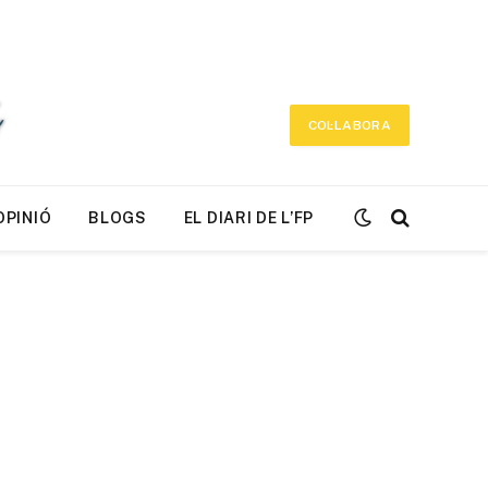
COL·LABORA
OPINIÓ
BLOGS
EL DIARI DE L’FP