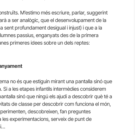
nstruïts. M’estimo més escriure, parlar, suggerint
narà a ser analògic, que el desenvolupament de la
ua sent profundament desigual i injust) i que a la
r alumnes passius, enganyats des de la primera
unes primeres idees sobre un dels reptes:
mpanyament
lema no és que estiguin mirant una pantalla sinó que
la. Si a les etapes infantils intermèdies considerem
ntalla sinó que ningú els ajudi a descobrir què té a
vitats de classe per descobrir com funciona el món,
experimenten, descobreixen, fan preguntes
 les experimentacions, serveix de punt de
Si…