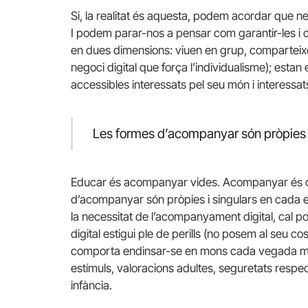
Si, la realitat és aquesta, podem acordar que n
I podem parar-nos a pensar com garantir-les i c
en dues dimensions: viuen en grup, comparteixe
negoci digital que força l’individualisme); estan 
accessibles interessats pel seu món i interessat
Les formes d’acompanyar són pròpies i
Educar és acompanyar vides. Acompanyar és cam
d’acompanyar són pròpies i singulars en cada et
la necessitat de l’acompanyament digital, cal
digital estigui ple de perills (no posem al seu c
comporta endinsar-se en mons cada vegada mé
estímuls, valoracions adultes, seguretats respe
infància.