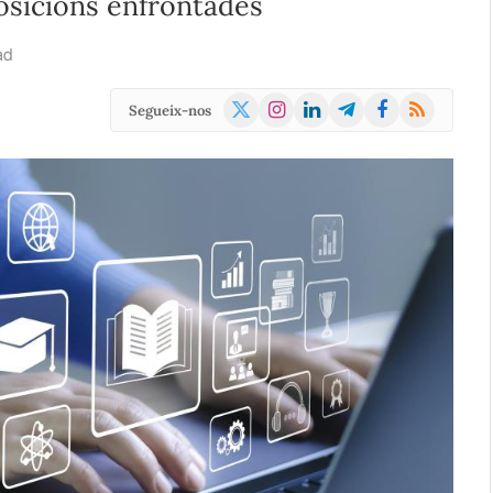
osicions enfrontades
ad
X
Instagram
LinkedIn
Telegram
Facebook
RSS
Segueix-nos
(Twitter)