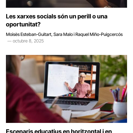
Les xarxes socials són un perill o una
oportunitat?
Moisès Esteban-Guitart, Sara Malo i Raquel Miño-Puigcercós
octubre 8, 2025
Escenaris educatius en horitzontal i en