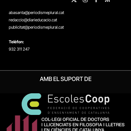
X
Instagram
Facebook
RSS
(Twitter)
abasanta@periodismeplural.cat
redaccio@diarieducacio.cat
publicitat@periodismeplural.cat
Telèfon:
932 311 247
AMB EL SUPORT DE