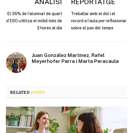
ANÀLISI
REPORTATGE
El 36% de l’alumnat de quart
Treballar amb el dol i el
d’ESO utilitza el mòbil més de
record a l’aula per reflexionar
3 hores al dia
sobre el pas del temps
Juan González Martínez, Rafel
Meyerhofer Parra i Marta Peracaula
RELATED
POSTS