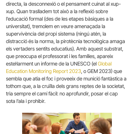
directa, la desconnexió o el pensament cuinat al xup-
xup. Quan traslladem tot això a la reflexió sobre
l’educació formal (des de les etapes bàsiques a la
universitat), tremolem en veure amenaçada la
supervivència del propi sistema (ningú atén, la
distracció és la norma, la pirotècnia tecnològica amaga
els vertaders sentits educatius). Amb aquest substrat,
que preocupa el professorat i les famílies, apareix
estel·larment un informe de la UNESCO (el
Global
Education Monitoring Report 2023
, o GEM 2023) que
sembla que atia el foc i proveeix de munició fantàstica a
tothom que, a la cruïlla dels grans reptes de la societat,
tria sempre el camí fàcil: no aprofundir, posar el cap
sota l’ala i prohibir.