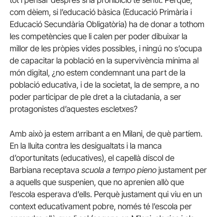
tot i pensar després si la prohibició té sentit. Perquè,
com dèiem, si l’educació bàsica (Educació Primària i
Educació Secundària Obligatòria) ha de donar a tothom
les competències que li calen per poder dibuixar la
millor de les pròpies vides possibles, i ningú no s’ocupa
de capacitar la població en la supervivència mínima al
món digital, ¿no estem condemnant una part de la
població educativa, i de la societat, la de sempre, a no
poder participar de ple dret a la ciutadania, a ser
protagonistes d’aquestes escletxes?
Amb això ja estem arribant a en Milani, de què partíem.
En la lluita contra les desigualtats i la manca
d’oportunitats (educatives), el capellà díscol de
Barbiana receptava
scuola a tempo pieno
justament per
a aquells que suspenien, que no aprenien allò que
l’escola esperava d’ells. Perquè justament qui viu en un
context educativament pobre, només té l’escola per