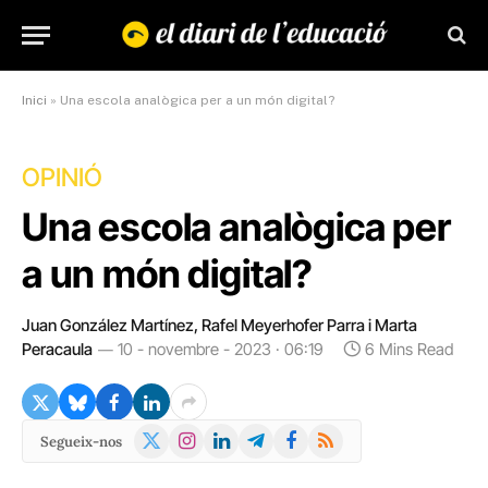
Inici
»
Una escola analògica per a un món digital?
OPINIÓ
Una escola analògica per
a un món digital?
Juan González Martínez, Rafel Meyerhofer Parra i Marta
Peracaula
10 - novembre - 2023 · 06:19
6 Mins Read
X
Instagram
LinkedIn
Telegram
Facebook
RSS
Segueix-nos
(Twitter)