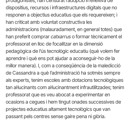
protagonistes; han censurat l’adopció irreflexiva de
dispositius, recursos i infraestructures digitals que no
responen a objectius educatius que els requereixen; i
han criticat amb voluntat constructiva les
administracions (malauradament, en general totes) que
han preferit comprar
catxarrus
o formar tècnicament el
professorat en lloc de focalitzar en la dimensió
pedagògica de l’ús tecnològic educatiu (què volem fer
aprendre i què ens pot ajudar a aconseguir-ho de la
millor manera). I, com a conseqüència de la maledicció
de Cassandra a què l’administració ha sotmès sempre
als experts, tenim escoles amb dotacions tecnològiques
tan al·lucinants com al·lucinantment infrautilitzades; tenim
professorat que es veu abocat a experimentar en
ocasions a cegues i hem tingut onades successives de
projectes educatius altament tecnològics que van
passant pels centres sense gaire pena ni glòria.