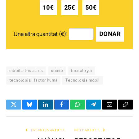
10€
25€
50€
DONAR
Una altra quantitat (€):
mòbil a les aules
opinió
tecnologia
tecnologia i factor humà
Tecnologia mòbil
Twitter
Bluesky
LinkedIn
Facebook
WhatsApp
Telegram
Email
Copy
Link
PREVIOUS ARTICLE
NEXT ARTICLE