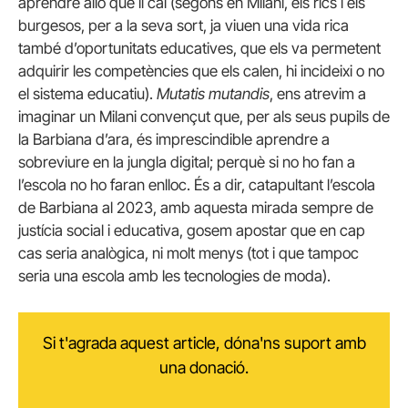
aprendre allò que li cal (segons en Milani, els rics i els
burgesos, per a la seva sort, ja viuen una vida rica
també d’oportunitats educatives, que els va permetent
adquirir les competències que els calen, hi incideixi o no
el sistema educatiu).
Mutatis mutandis
, ens atrevim a
imaginar un Milani convençut que, per als seus pupils de
la Barbiana d’ara, és imprescindible aprendre a
sobreviure en la jungla digital; perquè si no ho fan a
l’escola no ho faran enlloc. És a dir, catapultant l’escola
de Barbiana al 2023, amb aquesta mirada sempre de
justícia social i educativa, gosem apostar que en cap
cas seria analògica, ni molt menys (tot i que tampoc
seria una escola amb les tecnologies de moda).
Si t'agrada aquest article, dóna'ns suport amb
una donació.