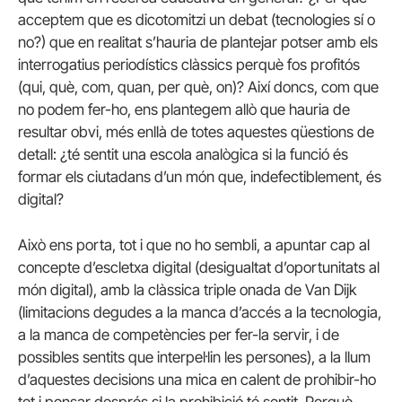
acceptem que es dicotomitzi un debat (tecnologies sí o
no?) que en realitat s’hauria de plantejar potser amb els
interrogatius periodístics clàssics perquè fos profitós
(qui, què, com, quan, per què, on)? Així doncs, com que
no podem fer-ho, ens plantegem allò que hauria de
resultar obvi, més enllà de totes aquestes qüestions de
detall: ¿té sentit una escola analògica si la funció és
formar els ciutadans d’un món que, indefectiblement, és
digital?
Això ens porta, tot i que no ho sembli, a apuntar cap al
concepte d’escletxa digital (desigualtat d’oportunitats al
món digital), amb la clàssica triple onada de Van Dijk
(limitacions degudes a la manca d’accés a la tecnologia,
a la manca de competències per fer-la servir, i de
possibles sentits que interpel·lin les persones), a la llum
d’aquestes decisions una mica en calent de prohibir-ho