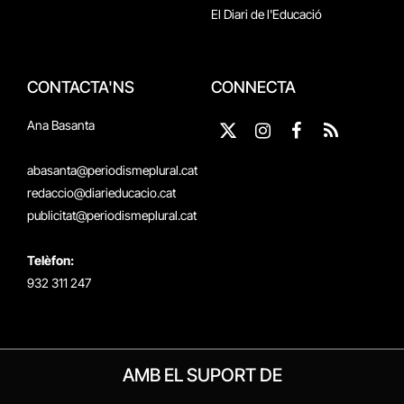
El Diari de l'Educació
CONTACTA'NS
CONNECTA
Ana Basanta
X
Instagram
Facebook
RSS
(Twitter)
abasanta@periodismeplural.cat
redaccio@diarieducacio.cat
publicitat@periodismeplural.cat
Telèfon:
932 311 247
AMB EL SUPORT DE